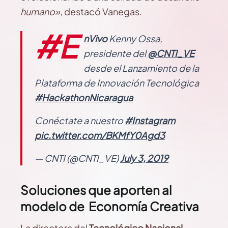
humano»,
destacó Vanegas.
#E
nVivo
Kenny Ossa,
presidente del
@CNTI_VE
desde el Lanzamiento de la
Plataforma de Innovación Tecnológica
#HackathonNicaragua
Conéctate a nuestro
#Instagram
pic.twitter.com/BKMfY0Agd3
— CNTI (@CNTI_VE)
July 3, 2019
Soluciones que aporten al
modelo de Economía Creativa
La directora del
Tecnológico Nacional,