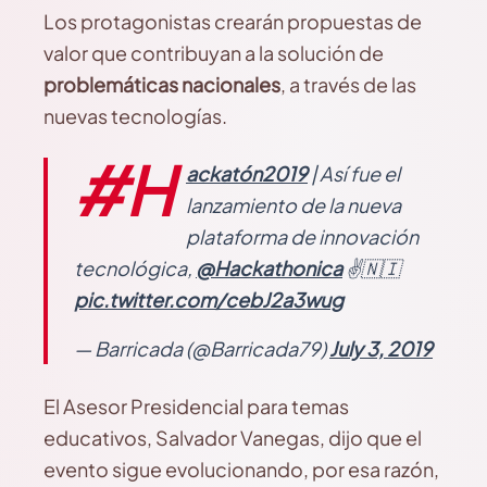
Los protagonistas crearán propuestas de
valor que contribuyan a la solución de
problemáticas nacionales
, a través de las
nuevas tecnologías.
#H
ackatón2019
| Así fue el
lanzamiento de la nueva
plataforma de innovación
tecnológica,
@Hackathonica
✌️🇳🇮
pic.twitter.com/cebJ2a3wug
— Barricada (@Barricada79)
July 3, 2019
El Asesor Presidencial para temas
educativos, Salvador Vanegas, dijo que el
evento sigue evolucionando, por esa razón,