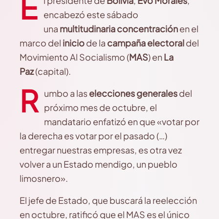
E
l presidente de
Bolivia
,
Evo Morales
,
encabezó este sábado
una
multitudinaria concentración
en el
marco del
inicio
de la
campaña electoral
del
Movimiento Al Socialismo (
MAS
) en
La
Paz
(capital).
R
umbo a las
elecciones generales
del
próximo mes de octubre, el
mandatario enfatizó en que «votar por
la derecha es votar por el pasado (…)
entregar nuestras empresas, es otra vez
volver a un Estado mendigo, un pueblo
limosnero».
El jefe de Estado, que buscará la reelección
en octubre, ratificó que el MAS es el único