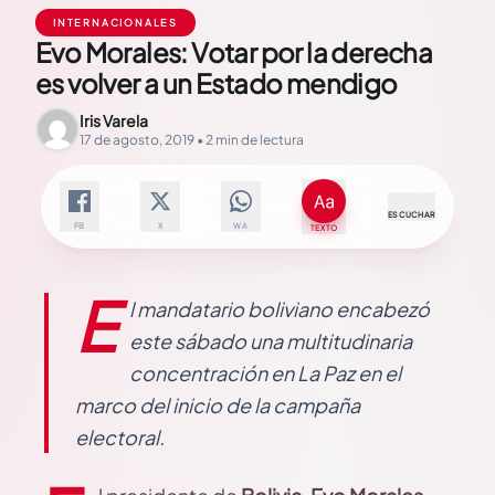
INTERNACIONALES
Evo Morales: Votar por la derecha
es volver a un Estado mendigo
Iris Varela
17 de agosto, 2019 • 2 min de lectura
ESCUCHAR
FB
X
WA
TEXTO
E
l mandatario boliviano encabezó
este sábado una multitudinaria
concentración en La Paz en el
marco del inicio de la campaña
electoral.