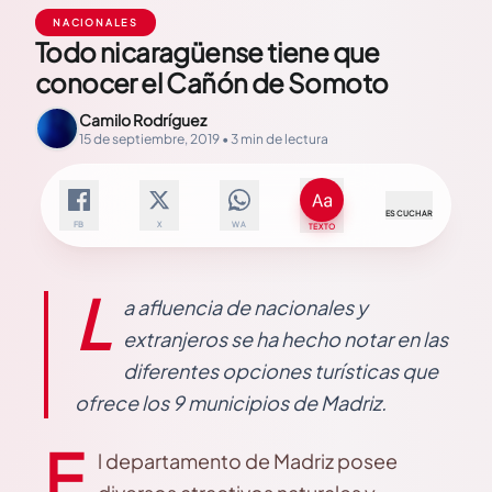
NACIONALES
Todo nicaragüense tiene que
conocer el Cañón de Somoto
Camilo Rodríguez
15 de septiembre, 2019 • 3 min de lectura
ESCUCHAR
FB
X
WA
TEXTO
L
a afluencia de nacionales y
extranjeros se ha hecho notar en las
diferentes opciones turísticas que
ofrece los 9 municipios de Madriz.
E
l departamento de Madriz posee