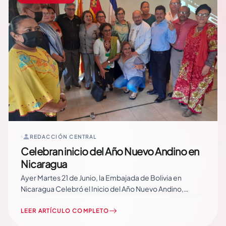
REDACCIÓN CENTRAL
Celebran inicio del Año Nuevo Andino en
Nicaragua
Ayer Martes 21 de Junio, la Embajada de Bolivia en
Nicaragua Celebró el Inicio del Año Nuevo Andino,
Amazónico y Chaqueño del Estado Plurinacional de
Bolivia, correspondiente al Año 5530. Durante esta
LEER ARTÍCULO COMPLETO
Actividad, el Embajador de Bolivia, Palmiro León Soria