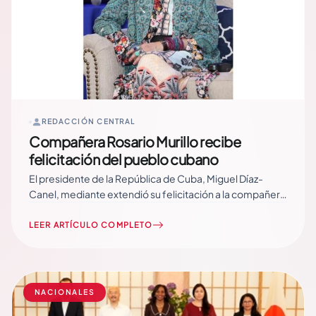
REDACCIÓN CENTRAL
Compañera Rosario Murillo recibe
felicitación del pueblo cubano
El presidente de la República de Cuba, Miguel Díaz-
Canel, mediante extendió su felicitación a la compañera
Rosario Murillo, vicepresidenta de Nicaragua, por
cumplir este 22 de junio, 71 años de vida. En su mensaje
LEER ARTÍCULO COMPLETO
publicado por la red social Twitter, el mandatario cubano
ratificó el… Read More
NACIONALES