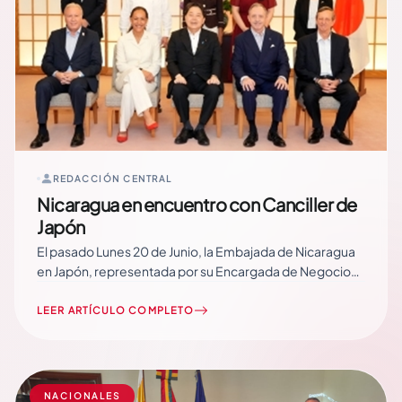
REDACCIÓN CENTRAL
Nicaragua en encuentro con Canciller de
Japón
El pasado Lunes 20 de Junio, la Embajada de Nicaragua
en Japón, representada por su Encargada de Negocios,
Compañera Sandy Dávila, participó en un encuentro con
el Ministro de Asuntos Exteriores de Japón, Señor
LEER ARTÍCULO COMPLETO
Hayashi Yoshimasa y los Representantes de las
Embajadas de los Países Miembros de Latino América…
Read More
NACIONALES