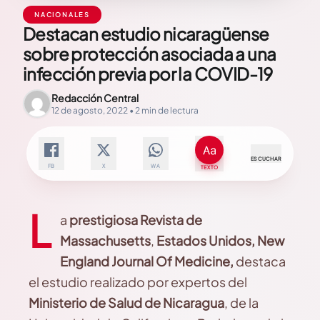
NACIONALES
Destacan estudio nicaragüense
sobre protección asociada a una
infección previa por la COVID-19
Redacción Central
12 de agosto, 2022 • 2 min de lectura
ESCUCHAR
FB
X
WA
TEXTO
L
a
prestigiosa Revista de
Massachusetts
,
Estados Unidos, New
England Journal Of Medicine,
destaca
el estudio realizado por expertos del
Ministerio de Salud de Nicaragua
, de la