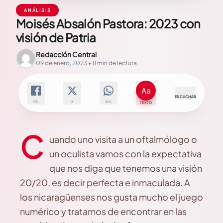
ANÁLISIS
Moisés Absalón Pastora: 2023 con
visión de Patria
Redacción Central
09 de enero, 2023 • 11 min de lectura
ESCUCHAR
FB
X
WA
TEXTO
C
uando uno visita a un oftalmólogo o
un oculista vamos con la expectativa
que nos diga que tenemos una visión
20/20, es decir perfecta e inmaculada. A
los nicaragüenses nos gusta mucho el juego
numérico y tratamos de encontrar en las