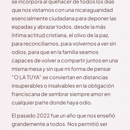
se incorpora al quehacer de todos los días
que nos vistamos con una nicaraguanidad
esencialmente ciudadana para deponer las
espadas y abrazar todos, desde la más
íntima actitud cristiana, el olivo de la paz,
para reconciliarnos, para volvernos a ver sin
odios, para que en la familia seamos
capaces de volver a compartir juntos en una
misma mesa y sin que mi forma de pensar
“O LA TUYA” se conviertan en distancias
insuperables o insalvables en la obligación
franciscana de sembrar siempre amor en
cualquier parte donde haya odio.
El pasado 2022 fue un año que nos enseñó
grandemente a todos. Nos permitió ser