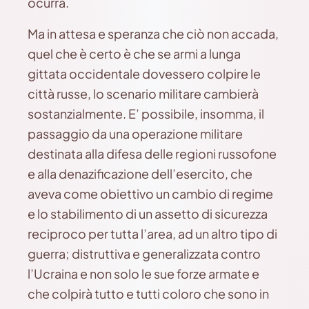
ocurra.
Ma in attesa e speranza che ciò non accada,
quel che è certo è che se armi a lunga
gittata occidentale dovessero colpire le
città russe, lo scenario militare cambierà
sostanzialmente. E’ possibile, insomma, il
passaggio da una operazione militare
destinata alla difesa delle regioni russofone
e alla denazificazione dell’esercito, che
aveva come obiettivo un cambio di regime
e lo stabilimento di un assetto di sicurezza
reciproco per tutta l’area, ad un altro tipo di
guerra; distruttiva e generalizzata contro
l’Ucraina e non solo le sue forze armate e
che colpirà tutto e tutti coloro che sono in