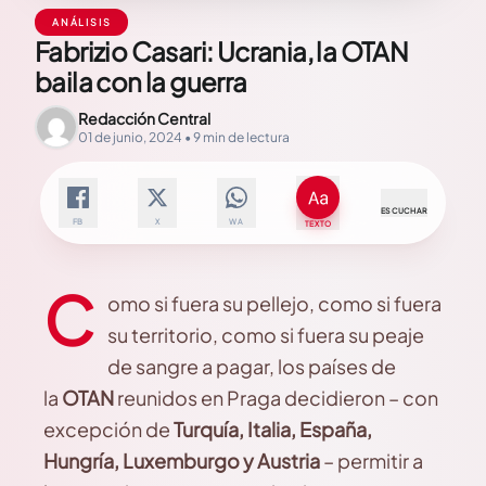
ANÁLISIS
Fabrizio Casari: Ucrania, la OTAN
baila con la guerra
Redacción Central
01 de junio, 2024 • 9 min de lectura
ESCUCHAR
FB
X
WA
TEXTO
C
omo si fuera su pellejo, como si fuera
su territorio, como si fuera su peaje
de sangre a pagar, los países de
la
OTAN
reunidos en Praga decidieron – con
excepción de
Turquía, Italia, España,
Hungría, Luxemburgo y Austria
– permitir a