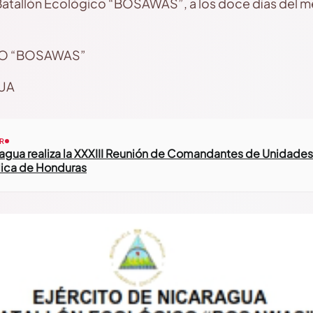
 Batallón Ecológico “BOSAWAS”, a los doce días del 
O “BOSAWAS”
UA
R
ragua realiza la XXXIII Reunión de Comandantes de Unidades M
ica de Honduras