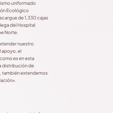
mismo uniformado
llón Ecológico
descargue de 1,330 cajas
dega del Hospital
be Norte.
extender nuestro
l apoyo, el
 como es en esta
a distribución de
as, también extendemos
dación».