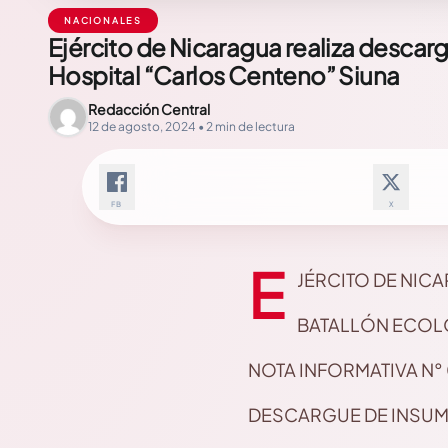
NACIONALES
Ejército de Nicaragua realiza desca
Hospital “Carlos Centeno” Siuna
Redacción Central
12 de agosto, 2024 • 2 min de lectura
FB
X
E
JÉRCITO DE NIC
BATALLÓN ECOL
NOTA INFORMATIVA N°
DESCARGUE DE INSU