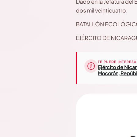
Dado en la Jefatura del
dos mil veinticuatro.
BATALLÓN ECOLÓGIC
EJÉRCITO DE NICARAG
TE PUEDE INTERESA
Ejército de Nica
Mocorón, Repúbl