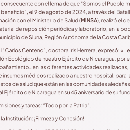
a
consecuente con el lema de que “Somos el Pueblo 
 beneficio”, el 9 de agosto de 2024, a través del Bata
ión con el Ministerio de Salud (
MINSA
), realizó el 
erial de reposición periódica y laboratorio, en la bo
unicipio de Siuna, Región Autónoma de la Costa Cari
al “Carlos Centeno”, doctora Iris Herrera, expresó: «…
lón Ecológico de nuestro Ejército de Nicaragua, por e
ñamiento…en las diferentes actividades realizadas,
 insumos médicos realizado a nuestro hospital, para l
estos de salud que están en las comunidades aledañ
 al Ejército de Nicaragua en su 45 aniversario de su fun
isiones y tareas: “Todo por la Patria”.
 la Institución: ¡Firmeza y Cohesión!