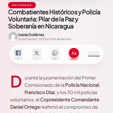
NACIONALES
Combatientes Históricos y Policía
Voluntaria: Pilar de la Paz y
Soberanía en Nicaragua
Ivania Gutiérrez
26 de febrero, 2025 • 5 min de lectura
ESCUCHAR
FB
X
WA
TEXTO
D
urante la juramentación del Primer
Comisionado de la
Policía Nacional
,
Francisco Díaz
, y los 30 mil policías
voluntarios, el
Copresidente Comandante
Daniel Ortega
reafirmó el compromiso de