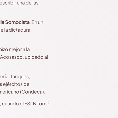
escribir una de las
ia Somocista
. En un
e la dictadura
nizó mejor a la
de Acosasco, ubicado al
ería, tanques,
s ejércitos de
americano (Condeca).
io, cuando el FSLN tomó