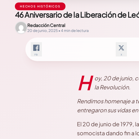
HECHOS HISTÓRICOS
46 Aniversario de la Liberación de Le
Redacción Central
20 de junio, 2025 • 4 min de lectura
FB
X
H
oy, 20 de junio
la Revolución.
Rendimos homenaje a tod
entregaron sus vidas en
El 20 de junio de 1979, l
somocista dando fin a lo