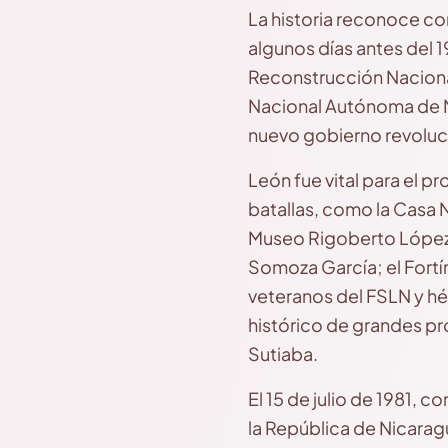
La historia reconoce com
algunos días antes del 1
Reconstrucción Nacional
Nacional Autónoma de Ni
nuevo gobierno revoluci
León fue vital para el p
batallas, como la Casa N
Museo Rigoberto López P
Somoza García; el Fortí
veteranos del FSLN y hé
histórico de grandes pr
Sutiaba.
El 15 de julio de 1981,
la República de Nicarag