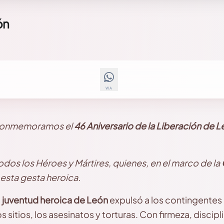
ón
WA
, conmemoramos el
46 Aniversario de la Liberación de 
os los Héroes y Mártires, quienes, en el marco de la
 esta gesta heroica.
a
juventud heroica de León
expulsó a los contingentes 
s sitios, los asesinatos y torturas. Con firmeza, discip