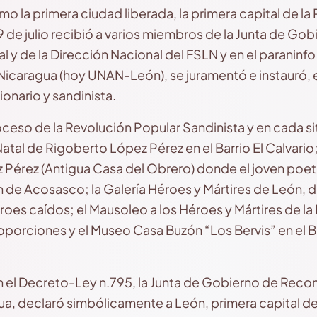
o la primera ciudad liberada, la primera capital de l
9 de julio recibió a varios miembros de la Junta de Go
 y de la Dirección Nacional del FSLN y en el paraninfo
caragua (hoy UNAN-León), se juramentó e instauró, el 1
onario y sandinista.
roceso de la Revolución Popular Sandinista y en cada si
atal de Rigoberto López Pérez en el Barrio El Calvario;
érez (Antigua Casa del Obrero) donde el joven poeta
n de Acosasco; la Galería Héroes y Mártires de León, 
roes caídos; el Mausoleo a los Héroes y Mártires de la
oporciones y el Museo Casa Buzón “Los Bervis” en el B
 con el Decreto-Ley n.795, la Junta de Gobierno de Rec
ua, declaró simbólicamente a León, primera capital de