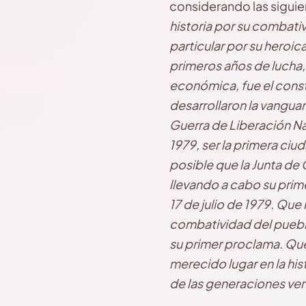
considerando las sigui
historia por su combati
particular por su heroi
primeros años de lucha,
económica, fue el const
desarrollaron la vanguar
Guerra de Liberación Nac
1979, ser la primera ci
posible que la Junta de
llevando a cabo su prime
17 de julio de 1979. Qu
combatividad del pueblo
su primer proclama. Que
merecido lugar en la hi
de las generaciones ven