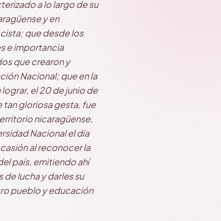
terizado a lo largo de su
caragüense y en
ocista; que desde los
es e importancia
dos que crearon y
ación Nacional; que en la
lograr, el 20 de junio de
tan gloriosa gesta, fue
erritorio nicaragüense,
rsidad Nacional el día
casión al reconocer la
el país, emitiendo ahí
 de lucha y darles su
stro pueblo y educación