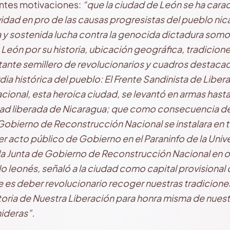
entes motivaciones:
“que la ciudad de León se ha carac
vidad en pro de las causas progresistas del pueblo ni
ca y sostenida lucha contra la genocida dictadura som
 León por su historia, ubicación geográfica, tradicion
ante semillero de revolucionarios y cuadros destaca
dia histórica del pueblo: El Frente Sandinista de Liber
ional, esta heroica ciudad, se levantó en armas hasta 
udad liberada de Nicaragua; que como consecuencia de 
 Gobierno de Reconstrucción Nacional se instalara en t
r acto público de Gobierno en el Paraninfo de la Unive
e la Junta de Gobierno de Reconstrucción Nacional en o
 leonés, señaló a la ciudad como capital provisional d
 es deber revolucionario recoger nuestras tradiciones
storia de Nuestra Liberación para honra misma de nue
ideras”.