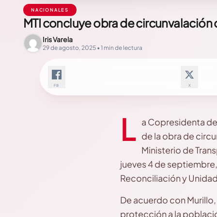
NACIONALES
MTI concluye obra de circunvalación
Iris Varela
29 de agosto, 2025 • 1 min de lectura
FB
X
L
a Copresidenta de 
de la obra de circ
Ministerio de Trans
jueves 4 de septiembre
Reconciliación y Unidad
De acuerdo con Murillo,
protección a la poblaci