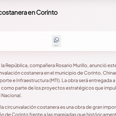
 costanera en Corinto
WA
la República, compañera Rosario Murillo, anunció este
unvalación costanera en el municipio de Corinto, Chin
porte e Infraestructura (MTI). La obra será entregada a 
, como parte de los proyectos estratégicos que impul
 Nacional.
 la circunvalación costanera es una obra de gran impor
ón de Corinto frente a las marejadas que históricame