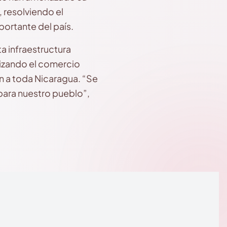
, resolviendo el
portante del país.
 infraestructura
mizando el comercio
én a toda Nicaragua. “Se
 para nuestro pueblo”,