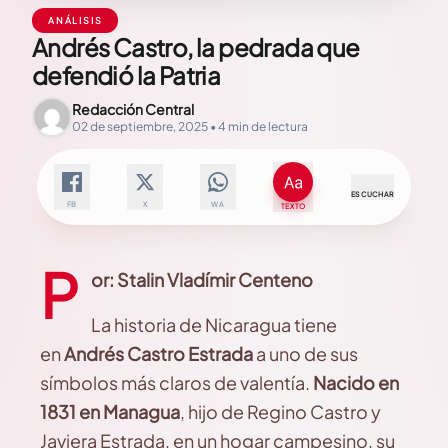
ANÁLISIS
Andrés Castro, la pedrada que
defendió la Patria
Redacción Central
02 de septiembre, 2025 • 4 min de lectura
ESCUCHAR
FB
X
WA
TEXTO
P
or: Stalin Vladímir Centeno
La historia de Nicaragua tiene
en
Andrés Castro Estrada
a uno de sus
símbolos más claros de valentía.
Nacido en
1831 en Managua
, hijo de Regino Castro y
Javiera Estrada, en un hogar campesino, su