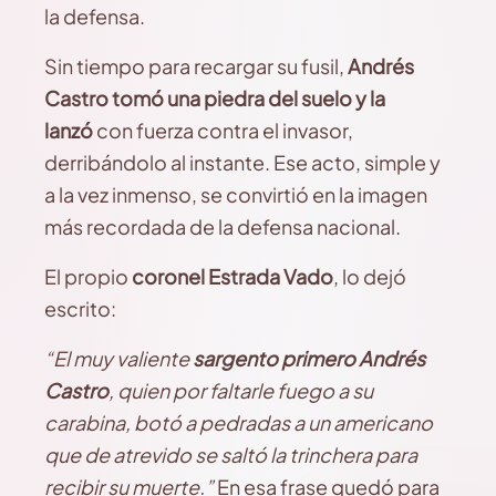
la defensa.
Sin tiempo para recargar su fusil,
Andrés
Castro tomó una piedra del suelo y la
lanzó
con fuerza contra el invasor,
derribándolo al instante. Ese acto, simple y
a la vez inmenso, se convirtió en la imagen
más recordada de la defensa nacional.
El propio
coronel Estrada Vado
, lo dejó
escrito:
“El muy valiente
sargento primero Andrés
Castro
, quien por faltarle fuego a su
carabina, botó a pedradas a un americano
que de atrevido se saltó la trinchera para
recibir su muerte.”
En esa frase quedó para