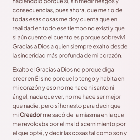
haciéndolo porque sí, sin medir riesgos y
consecuencias, pues ahora, que me rio de
todas esas cosas me doy cuenta que en
realidad en todo ese tiempo no existí y que
si aún cuento el cuento es porque sobreviví
Gracias a Dios a quien siempre exalto desde
la sinceridad más profunda de mi corazón.
Exalto el Gracias a Dios no porque diga
creer en Él sino porque lo tengo y habita en
mi corazón y eso no me hace ni santo ni
ángel, nada que ver, no me hace ser mejor
que nadie, pero sí honesto para decir que
mi
Creador
me sacó de la miasma en la que
me revolcaba por el mal discernimiento por
el que opté, y decir las cosas tal como son y