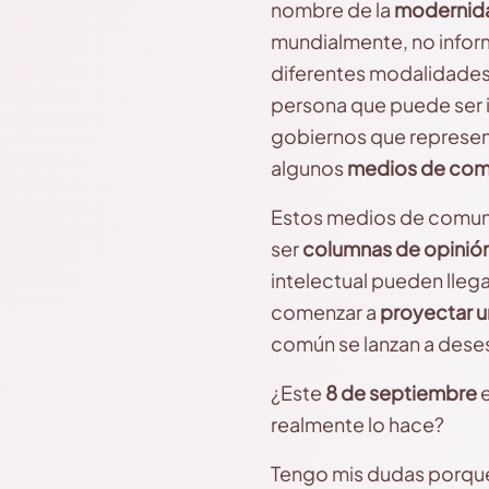
nombre de la
modernida
mundialmente, no informa
diferentes modalidades
persona que puede ser i
gobiernos que represent
algunos
medios de com
Estos medios de comuni
ser
columnas de opinió
intelectual pueden llega
comenzar a
proyectar u
común se lanzan a deses
¿Este
8 de septiembre
e
realmente lo hace?
Tengo mis dudas porqu