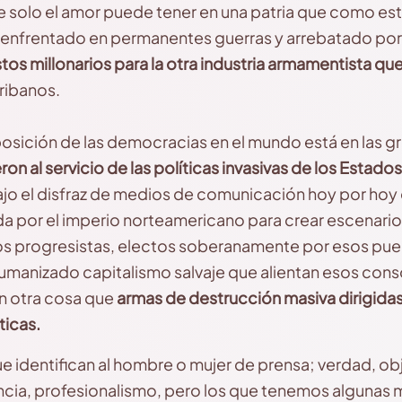
 solo el amor puede tener en una patria que como esta
enfrentado en permanentes guerras y arrebatado por 
os millonarios para la otra industria armamentista que
ribanos.
osición de las democracias en el mundo está en las g
on al servicio de las políticas invasivas de los Estado
jo el disfraz de medios de comunicación hoy por ho
ida por el imperio norteamericano para crear escenari
os progresistas, electos soberanamente por esos pue
umanizado capitalismo salvaje que alientan esos con
n otra cosa que
armas
de destrucción masiva dirigidas
ticas.
 identifican al hombre o mujer de prensa; verdad, obje
ia, profesionalismo, pero los que tenemos algunas mi