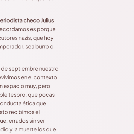
eriodista checo Julius
o recordamos es porque
utores nazis, que hoy
mperador, sea burro o
8 de septiembre nuestro
evivimos en el contexto
un espacio muy, pero
able tesoro, que pocas
 conducta ética que
sto recibimos el
ue, errados sin ser
dio y la muerte los que