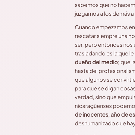
sabemos que no hacemos
juzgamos a los demás a
Cuando empezamos en est
rescatar siempre una no
ser, pero entonces nos 
trasladando es la que le 
dueño del medio
; que 
hasta del profesionalis
que algunos se convirti
para que se digan cosas 
verdad, sino que empuj
nicaragüenses podemos
de inocentes, año de esp
deshumanizado que hayam