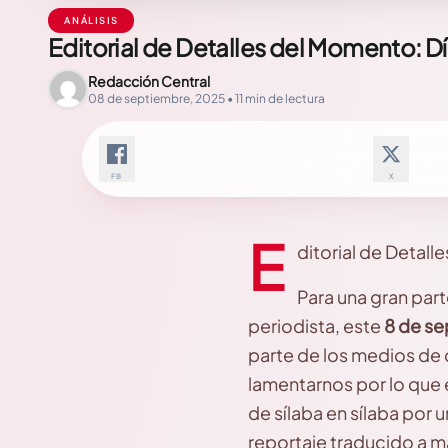
ANÁLISIS
Editorial de Detalles del Momento: Dí
Redacción Central
08 de septiembre, 2025 • 11 min de lectura
FB
X
E
ditorial de Detall
Para una gran part
periodista, este
8 de se
parte de los medios de 
lamentarnos por lo que
de sílaba en sílaba por 
reportaje traducido a