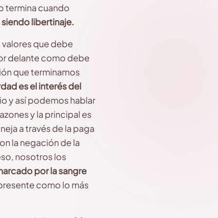
so termina cuando
 siendo libertinaje.
s valores que debe
 por delante como debe
ación que terminamos
rdad es el interés del
dio y así podemos hablar
zones y la principal es
neja a través de la paga
on la negación de la
so, nosotros los
 marcado por la sangre
presente como lo más