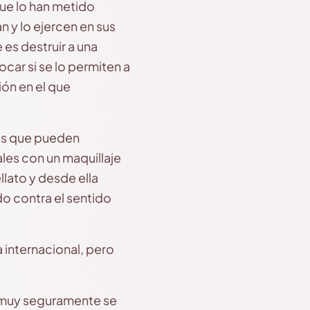
que lo han metido
n y lo ejercen en sus
 es destruir a una
car si se lo permiten a
ón en el que
os que pueden
les con un maquillaje
llato y desde ella
o contra el sentido
a internacional, pero
 muy seguramente se