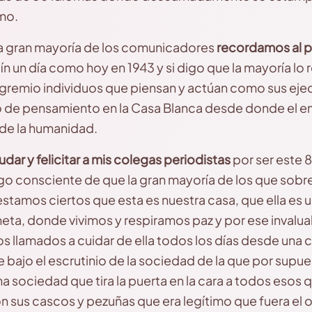
mo.
a gran mayoría de los comunicadores
recordamos al p
ín un día como hoy en 1943 y si digo que la mayoría l
gremio individuos que piensan y actúan como sus ejec
ro de pensamiento en la Casa Blanca desde donde el e
 de la humanidad.
udar y felicitar a mis colegas periodistas
por ser este 
hago consciente de que la gran mayoría de los que sobr
estamos ciertos que esta es nuestra casa, que ella es 
eta, donde vivimos y respiramos paz y por ese invalu
s llamados a cuidar de ella todos los días desde una
 bajo el escrutinio de la sociedad de la que por supue
a sociedad que tira la puerta en la cara a todos esos q
 sus cascos y pezuñas que era legítimo que fuera el o