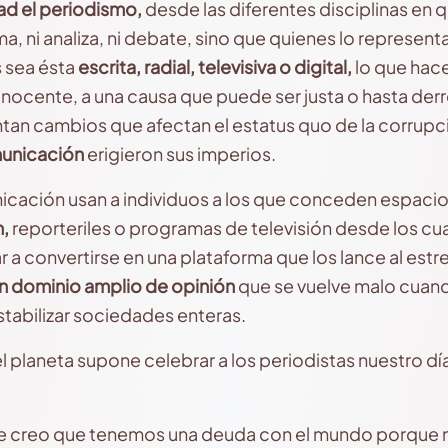
d el periodismo,
desde las diferentes disciplinas en 
, ni analiza, ni debate, sino que quienes lo representa
 sea ésta
escrita, radial, televisiva o digital,
lo que hace
nocente, a una causa que puede ser justa o hasta derro
an cambios que afectan el estatus quo de la corrupci
unicación
erigieron sus imperios.
cación usan a individuos a los que conceden espaci
n,
reporteriles o programas de televisión desde los cua
r a convertirse en una plataforma que los lance al estre
n dominio amplio de opinión
que se vuelve malo cuand
tabilizar sociedades enteras.
l planeta supone celebrar a los periodistas nuestro dí
e creo que tenemos una deuda con el mundo porque