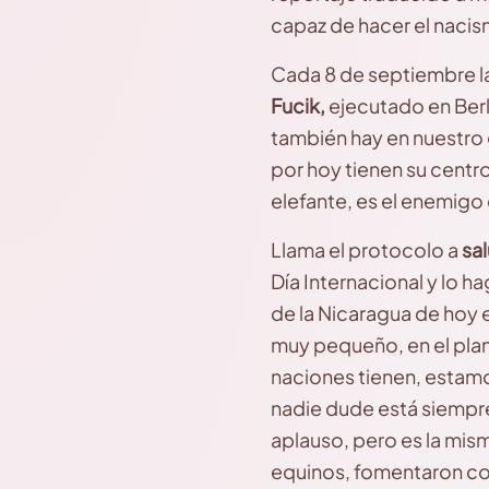
capaz de hacer el nacis
Cada 8 de septiembre l
Fucik,
ejecutado en Berl
también hay en nuestro 
por hoy tienen su cent
elefante, es el enemigo
Llama el protocolo a
sal
Día Internacional y lo 
de la Nicaragua de hoy 
muy pequeño, en el plan
naciones tienen, estamo
nadie dude está siempre
aplauso, pero es la mism
equinos, fomentaron con