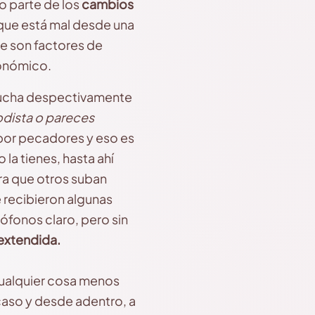
o parte de los
cambios
 que está mal desde una
que son factores de
conómico.
cucha despectivamente
iodista o pareces
por pecadores y eso es
 la tienes, hasta ahí
ra que otros suban
 recibieron algunas
fonos claro, pero sin
extendida.
cualquier cosa menos
aso y desde adentro, a