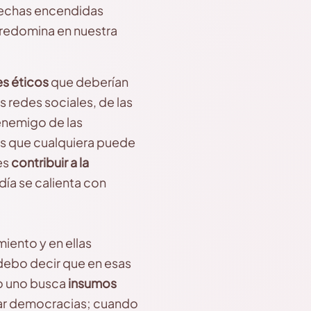
mechas encendidas
redomina en nuestra
es éticos
que deberían
 redes sociales, de las
enemigo de las
las que cualquiera puede
es
contribuir a la
ía se calienta con
iento y en ellas
 debo decir que en esas
o uno busca
insumos
ar democracias; cuando