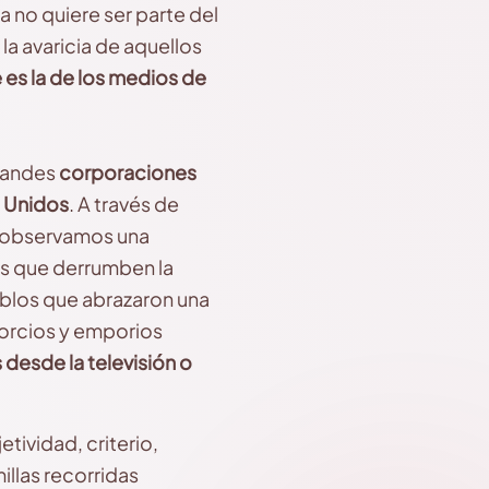
 no quiere ser parte del
la
avaricia de aquellos
 es la de los medios de
randes
corporaciones
s Unidos
. A través de
y observamos una
os que derrumben la
blos que abrazaron una
sorcios y emporios
 desde la televisión o
tividad, criterio,
llas recorridas