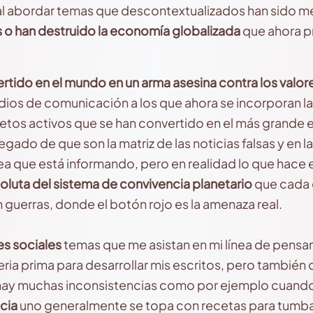
al abordar temas que descontextualizados han sido 
s o han destruido la economía globalizada
que ahora p
ertido en el mundo en un arma asesina contra los valor
os de comunicación a los que ahora se incorporan las
etos activos que se han convertido en el más grande 
gado de que son la matriz de las noticias falsas y en 
rea que está informando, pero en realidad lo que hace 
oluta del sistema de convivencia planetario
que cada d
guerras, donde el botón rojo es la amenaza real.
s sociales
temas que me asistan en mi línea de pensam
ia prima para desarrollar mis escritos, pero también
hay muchas inconsistencias como por ejemplo cuand
cia
uno generalmente se topa con recetas para tumb