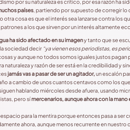
dismo por su naturaleza es crítico, por esa razón ha sid
muchos países
, partiendo por supuesto de corregir lo
ro otra cosa es que el interés sea lanzarse contra los 
atrones a los que sirven por un interés altamente e
gua ha sido afectado en su imagen
y tanto que se es
la sociedad decir
“ya vienen esos periodistas, es per
 cosas y aunque no todos somos iguales justos pagan 
naturaleza y razón de ser está en la credibilidad y sino
ces
jamás vas a pasar de ser un agitador,
un escalón pa
año a cambio de unos cuantos centavos como los que
siguen hablando miércoles desde afuera, usando micró
stas, pero sí
mercenarios, aunque ahora con la mano 
 espacio para la mentira porque entonces pasa a ser 
amente ahora, aunque menos recurrente en nuestro c