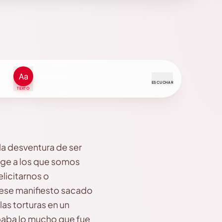
ESCUCHAR
TEXTO
 la desventura de ser
rge a los que somos
licitarnos o
 ese manifiesto sacado
las torturas en un
aba lo mucho que fue