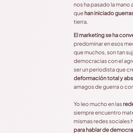
nos ha pasado la mano 
que
han iniciado guerra
tierra.
El marketing se ha conv
predominar en esos medi
que muchos, son tan suj
democracias con el agre
ser un periodista que c
deformación total y abs
amagos de guerra o con 
Yo leo mucho en las
rede
siempre encuentro mater
mismas redes sociales 
para hablar de democra