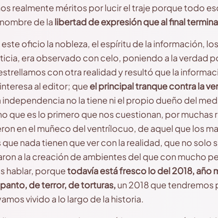
 realmente méritos por lucir el traje porque todo e
 nombre de la
libertad de expresión que al final termina
e oficio la nobleza, el espíritu de la información, lo
ticia, era observado con celo, poniendo a la verdad
estrellamos con otra realidad y resultó que la inform
interesa al editor; que
el principal tranque contra la ve
la independencia no la tiene ni el propio dueño del me
mo que es lo primero que nos cuestionan, por muchas ra
eron en el muñeco del ventrílocuo, de aquel que los ma
que nada tienen que ver con la realidad, que no solo s
aron a la creación de ambientes del que con mucho pe
 hablar, porque
todavía está fresco lo del 2018, año
anto, de terror, de torturas,
un 2018 que tendremos 
os vivido a lo largo de la historia.