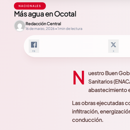
NACIONALES
Más agua en Ocotal
Redacción Central
16 de marzo, 2026 • 1 min de lectura
FB
X
N
uestro Buen Gobi
Sanitarios (ENACA
abastecimiento e
Las obras ejecutadas c
infiltración, energizaci
conducción.