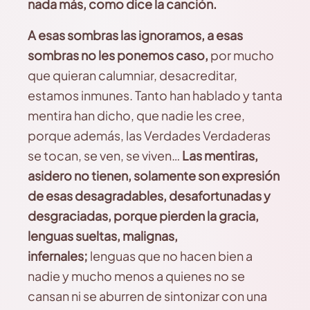
nada más, como dice la canción.
A esas sombras las ignoramos, a esas
sombras no les ponemos caso,
por mucho
que quieran calumniar, desacreditar,
estamos inmunes. Tanto han hablado y tanta
mentira han dicho, que nadie les cree,
porque además, las Verdades Verdaderas
se tocan, se ven, se viven…
Las mentiras,
asidero no tienen, solamente son expresión
de esas desagradables, desafortunadas y
desgraciadas, porque pierden la gracia,
lenguas sueltas, malignas,
infernales;
lenguas que no hacen bien a
nadie y mucho menos a quienes no se
cansan ni se aburren de sintonizar con una