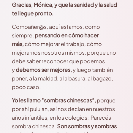
Gracias, Mónica, y que la sanidad y la salud
te llegue pronto.
Compañer@s, aquí estamos, como
siempre,
pensando en cómo hacer
más,
cómo mejorar el trabajo, cómo
mejorarnos nosotros mismos, porque uno
debe saber reconocer que podemos
y
debemos ser mejores,
y luego también
poner, a la maldad, a la basura, al bagazo,
poco caso.
Yo les llamo “sombras chinescas”,
porque
por ahí pululan, así nos decían en nuestros
años infantiles, en los colegios : Parecés
sombra chinesca.
Son sombras y sombras