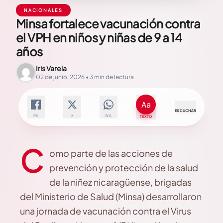
NACIONALES
Minsa fortalece vacunación contra
el VPH en niños y niñas de 9 a 14
años
Iris Varela
02 de junio, 2026 • 3 min de lectura
ESCUCHAR
FB
X
WA
TEXTO
C
omo parte de las acciones de
prevención y protección de la salud
de la niñez nicaragüense, brigadas
del Ministerio de Salud (Minsa) desarrollaron
una jornada de vacunación contra el Virus