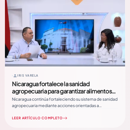
IRIS VARELA
Nicaragua fortalece la sanidad
agropecuaria para garantizar alimentos
inocuos y ampliar mercados
Nicaragua continúa fortaleciendo su sistema de sanidad
internacionales
agropecuaria mediante acciones orientadas a
garantizar alimentos inocuos, proteger la salud de las
familias y consolidar la apertura de nuevos mercados
LEER ARTÍCULO COMPLETO
para los productos nacionales. Durante el programa