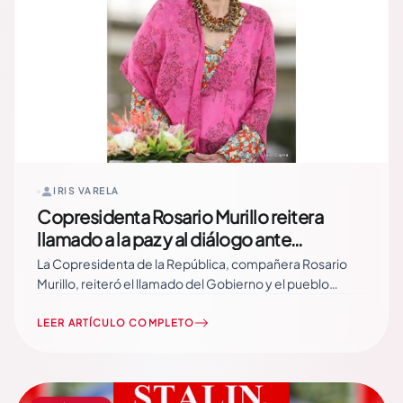
IRIS VARELA
Copresidenta Rosario Murillo reitera
llamado a la paz y al diálogo ante
conflictos internacionales
La Copresidenta de la República, compañera Rosario
Murillo, reiteró el llamado del Gobierno y el pueblo
nicaragüense a clamar por la paz ante los conflictos que
azotan a distintas naciones del mundo, destacando que
LEER ARTÍCULO COMPLETO
Nicaragua es una patria “donde a cada instante
clamamos a Dios por la paz”. Read More