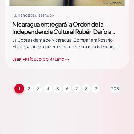
MERCEDES ESTRADA
Nicaragua entregará la Orden de la
Independencia Cultural Rubén Darío a
comunicadores internacionales
La Copresidenta de Nicaragua, Compañera Rosario
Murillo, anunció que en el marco de la Jornada Dariana
del próximo año, el país entregará la Orden de la
Independencia Cultural Rubén Darío a comunicadores
LEER ARTÍCULO COMPLETO
de la Federación de Rusia, de Nuestra América y de la
República Popular China. Read More
1
2
3
4
5
6
7
8
9
…
208