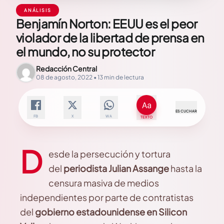
ANÁLISIS
Benjamín Norton: EEUU es el peor
violador de la libertad de prensa en
el mundo, no su protector
Redacción Central
08 de agosto, 2022 • 13 min de lectura
ESCUCHAR
FB
X
WA
TEXTO
D
esde la persecución y tortura
del
periodista Julian Assange
hasta la
censura masiva de medios
independientes por parte de contratistas
del
gobierno estadounidense en Silicon