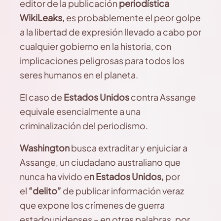
editor de la publicación
periodística
WikiLeaks,
es probablemente el peor golpe
a la libertad de expresión llevado a cabo por
cualquier gobierno en la historia, con
implicaciones peligrosas para todos los
seres humanos en el planeta.
El caso de
Estados Unidos
contra Assange
equivale esencialmente a una
criminalización del periodismo.
Washington
busca extraditar y enjuiciar a
Assange, un ciudadano australiano que
nunca ha vivido e
n Estados Unidos,
por
el
“delito”
de publicar información veraz
que expone los crímenes de guerra
estadounidenses – en otras palabras, por