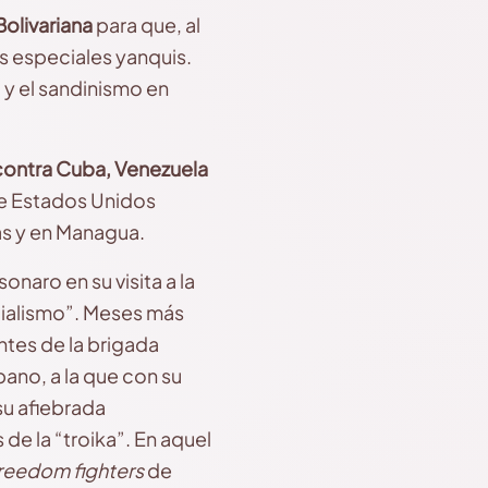
Bolivariana
para que, al
s especiales yanquis.
y el sandinismo en
contra Cuba, Venezuela
que Estados Unidos
as y en Managua.
aro en su visita a la
cialismo”. Meses más
ntes de la brigada
ano, a la que con su
su afiebrada
e la “troika”. En aquel
reedom fighters
de