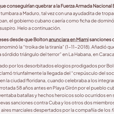
que conseguirían quebrar a la Fuerza Armada Nacional 
r tumbara a Maduro, tal vez con una ayudadita de tropa
an, el gobierno cubano caería como ficha de dominó 
suspiro. Helo a continuación.
meses desde que Bolton
anunciara en Miami
sanciones 
denominó la “troika de la tiranía” (1-11-2018). Añadió 
 sórdido triángulo del terror” en La Habana, en Carac
do por los desorbitados elogios prodigados por Bolson
lamó triunfalmente la llegada del “crepúsculo del so
en la ciudad floridana, cuando celebraba a los integra
rrotada 58 años antes en Playa Girón por el pueblo cub
entaba batallas y hechos heroicos solo ocurridos en 
evas sanciones contra Cuba y los otros dos miembros d
 aires marciales despertados por la compañía de los
f