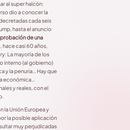
ar al super halcón:
so dio a conocer la
n decretadas cada seis
rump, hasta el anuncio
a aprobación de una
, hace casi 60 años,
y: La mayoría de los
 interno (al gobierno)
a y la penuria… Hay que
ida económica…
ales y reales, con el
o.
n la Unión Europea y
or la posible aplicación
esultar muy perjudicadas