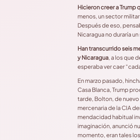
Hicieron creer a Trump 
menos, un sector milita
Después de eso, pensab
Nicaragua no duraría un 
Han transcurrido seis 
y Nicaragua
, a los que 
esperaba ver caer “cada
En marzo pasado, hincha
Casa Blanca, Trump proc
tarde, Bolton, de nuevo 
mercenaria de la CIA de
mendacidad habitual inv
imaginación, anunció nu
momento, eran tales los