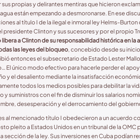
sus propias y delirantes mentiras que hicieron exclam
ragua están empezando a desmoronarse. En ese discur
ones al título I de la ilegal e inmoral ley Helms-Burto
 presidente Clinton y sus sucesores y por el propio T
no libera a Clinton de su responsabilidad histórica en l
odas las leyes del bloqueo
, concebido desde su inicio
ió entonces el subsecretario de Estado Lester Mallor
 El único modo efectivo para hacerle perder el apoyo
o y el desaliento mediante la insatisfacción económic
amente todos los medios posibles para debilitar la v
y suministros con el fin de disminuir los salarios nomin
ambre, desesperación y el derrocamiento del gobiern
s al mencionado título I obedecieron a un acuerdo co
to pleito a Estados Unidos en un tribunal de la OMC p
a sección de la ley. Sus inversiones en Cuba podían r