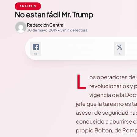
ANÁLISIS
No es tan fácil Mr. Trump
Redacción Central
30 de mayo, 2019 • 5 min de lectura
FB
X
L
os operadores del
revolucionarios y 
vigencia de la Doc
jefe que la tarea no es t
asesor de seguridad nac
conducido a aburrirse de
propio Bolton, de Pomp