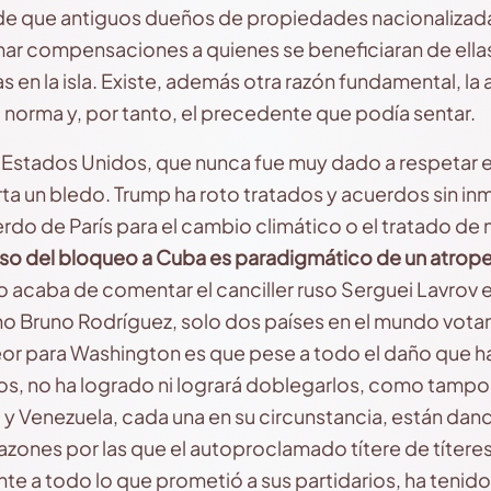
ad de que antiguos dueños de propiedades nacionalizad
ar compensaciones a quienes se beneficiaran de ella
s en la isla. Existe, además otra razón fundamental, la 
la norma y, por tanto, el precedente que podía sentar.
Estados Unidos, que nunca fue muy dado a respetar e
rta un bledo. Trump ha roto tratados y acuerdos sin inm
do de París para el cambio climático o el tratado de 
aso del bloqueo a Cuba es paradigmático de un atropello
acaba de comentar el canciller ruso Serguei Lavrov 
o Bruno Rodríguez, solo dos países en el mundo votan 
or para Washington es que pese a todo el daño que ha
s, no ha logrado ni logrará doblegarlos, como tampo
 Venezuela, cada una en su circunstancia, están dando
razones por las que el autoproclamado títere de títeres
te a todo lo que prometió a sus partidarios, ha tenido