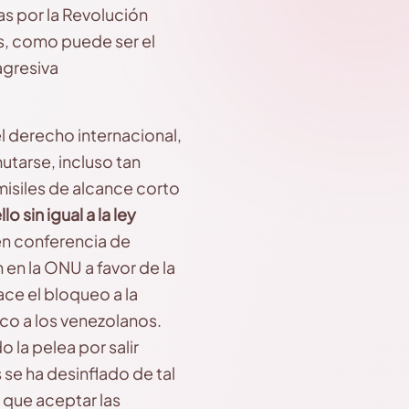
as por la Revolución
s, como puede ser el
agresiva
l derecho internacional,
utarse, incluso tan
misiles de alcance corto
 sin igual a la ley
en conferencia de
en la ONU a favor de la
ce el bloqueo a la
co a los venezolanos.
 la pelea por salir
 se ha desinflado de tal
 que aceptar las