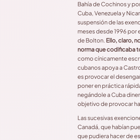
Bahía de Cochinos y por 
Cuba, Venezuela y Nica
suspensión de las exenci
meses desde 1996 por el
de Bolton.
Ello, claro, 
norma que codificaba t
como cínicamente escrib
cubanos apoya a Castro…
es provocar el desengañ
poner en práctica rápid
negándole a Cuba dinero 
objetivo de provocar h
Las sucesivas exencione
Canadá, que habían pues
que pudiera hacer de es