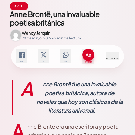
ARTE
Anne Brontë, una invaluable
poetisa británica
Wendy Jarquin
28 de mayo, 2019 • 2 min de lectura
ESCUCHAR
FB
X
WA
TEXTO
A
nne Brontë fue una invaluable
poetisa británica, autora de
novelas que hoy son clásicos de la
literatura universal.
A
nne Brontë era una escritora y poeta