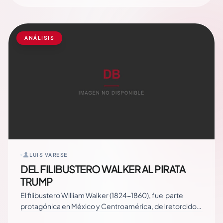
alegrías, pero se vendrán dos meses o tres, hasta las
elecciones o hasta… Read More
ANÁLISIS
LUIS VARESE
DEL FILIBUSTERO WALKER AL PIRATA
TRUMP
El filibustero William Walker (1824-1860), fue parte
protagónica en México y Centroamérica, del retorcido
sistema ideológico que justificaba la codicia, mezclando