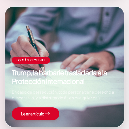
LO MÁS RECIENTE
Trump, la barbarie trasladada a la
Protección Internacional
En caso de persecución, toda persona tiene derecho a
buscar asilo, y a disfrutar de él, en cualquier país.
(Artículo 14 de la Declaración Universal de los Derechos
Humanos, 1948) Parte importante de la estrategia de la
Leer artículo
extrema derecha es destruir el Estado…