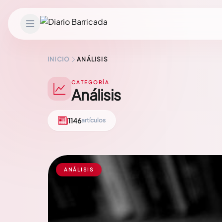
Saltar al contenido
INICIO
ANÁLISIS
CATEGORÍA
Análisis
1146
artículos
ANÁLISIS