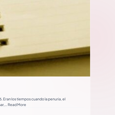
. Eran los tiempos cuando la penuria, el
añar,… Read More