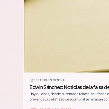
REDACCIÓN CENTRAL
Edwin Sánchez: Noticias de la falsa d
Hay quienes, desde su rentada falacia, se ufanan q
prevaricato y el atraso descomunal se miraban com