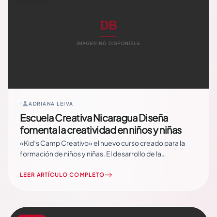
ADRIANA LEIVA
Escuela Creativa Nicaragua Diseña
fomenta la creatividad en niños y niñas
«Kid’s Camp Creativo» el nuevo curso creado para la
formación de niños y niñas. El desarrollo de la
creatividad en la niñez, permite que ellos y ellas
descubran y aprovechen al máximo sus capacidades y
LEER ARTÍCULO COMPLETO
habilidades. Escuela Creativa Nicaragua Diseña realiza el
primer “Kid’s Camp Creativo” con el objetivo de… Read
More