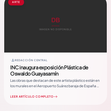
ARTE
REDACCIÓN CENTRAL
INC inaugura exposición Plástica de
Oswaldo Guayasamín
Las obras que destacan de este artista plástico están en
los murales en el Aeropuerto Suárez baraja de España y
en el Parlamento del Ecuador. El Instituto de Cultura
(INC) realiza una exposición dedicada a Oswaldo
LEER ARTÍCULO COMPLETO
Guayasamín, la cual cuenta con… Read More