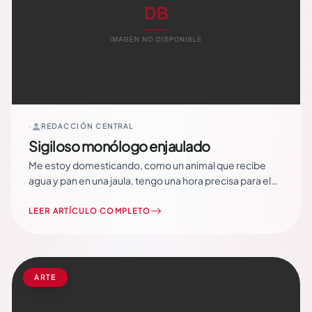
REDACCIÓN CENTRAL
Sigiloso monólogo enjaulado
Me estoy domesticando, como un animal que recibe
agua y pan en una jaula, tengo una hora precisa para el
baño, no paso de mediodía; no sé si tiene un ritmo
aburrido e insípido pero soy un escupitajo de enjaulado,
LEER ARTÍCULO COMPLETO
me asomo a la ventana y contemplo como un
condenado… Read More
ARTE