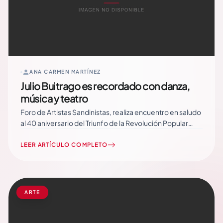
ANA CARMEN MARTÍNEZ
Julio Buitrago es recordado con danza,
música y teatro
Foro de Artistas Sandinistas, realiza encuentro en saludo
al 40 aniversario del Triunfo de la Revolución Popular
Sandinista y el 50 aniversario de Julio Buitrago, Padre de
la Resistencia Urbana. En un ambiente festivo y lleno de
LEER ARTÍCULO COMPLETO
color, más de 200 artistas se citaron en el Palacio
Nacional de la… Read More
ARTE