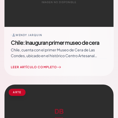
WENDY JARQUIN
Chile: Inauguran primer museo de cera
Chile, cuenta con el primer Museo de Cera de Las
Condes, ubicado en el histórico Centro Artesanal
Pueblito Los Dominicos,el cual abrió sus puertas en
medio de una controversia sobre sus dudosos aportes al
LEER ARTÍCULO COMPLETO
desarrollo de la cultura nacional. La instalación cuenta
por el momento con… Read More
ARTE