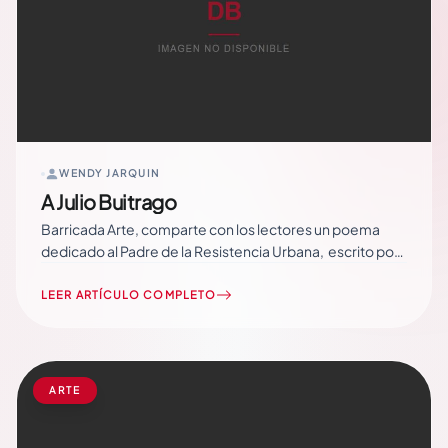
WENDY JARQUIN
A Julio Buitrago
Barricada Arte, comparte con los lectores un poema
dedicado al Padre de la Resistencia Urbana, escrito por
Leonel Rugama, donde destaca la entrega y amor
revolucionario de Julio, quien nació luchando por una
LEER ARTÍCULO COMPLETO
Nicaragua libre Nunca contestó nadie porque… Read
More
ARTE