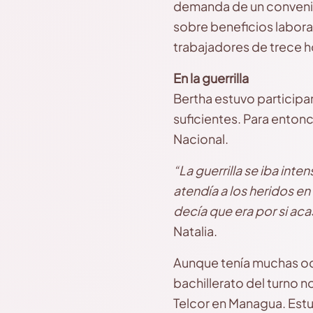
demanda de un convenio
sobre beneficios laboral
trabajadores de trece ho
En la guerrilla
Bertha estuvo participa
suficientes. Para enton
Nacional.
“La guerrilla se iba int
atendía a los heridos e
decía que era por si ac
Natalia.
Aunque tenía muchas ocu
bachillerato del turno n
Telcor en Managua. Estud