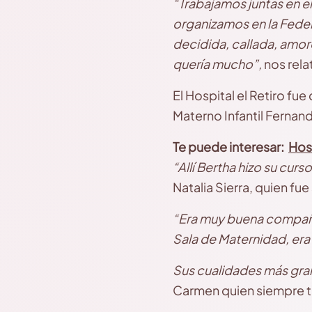
“Trabajamos juntas en el
organizamos en la Feder
decidida, callada, amoro
quería mucho”,
nos rela
El Hospital el Retiro fu
Materno Infantil Fernand
Te puede interesar:
Hos
“Allí Bertha hizo su curs
Natalia Sierra, quien fu
“Era muy buena compañer
Sala de Maternidad, era
Sus cualidades más gran
Carmen quien siempre tr