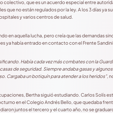
 colectivo, que es un acuerdo especial entre autorid
es que no están regulados por la ley. A los 3 días ya 
spitales y varios centros de salud.
ndo en aquella lucha, pero creía que las demandas sind
ces ya había entrado en contacto con el Frente Sandin
ensificando. Había cada vez más combates con la Guardi
n casas de seguridad.
Siempre andaba gasas y algunos
aso.
Cargaba un botiquín para atender a los heridos”
, 
paciones, Bertha siguió estudiando. Carlos Solís estu
octurno en el Colegio Andrés Bello, que quedaba frente 
iaron juntos el tercero y el cuarto año, no se graduar