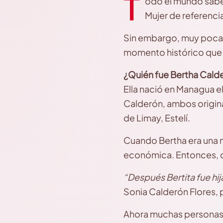
T
odo el mundo sabe 
Mujer de referenci
Sin embargo, muy poca 
momento histórico que le
¿Quién fue Bertha Cald
Ella nació en Managua el
Calderón, ambos originar
de Limay, Estelí.
Cuando Bertha era una n
económica. Entonces, de
“Después Bertita fue hija
Sonia Calderón Flores, 
Ahora muchas personas y