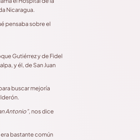
ama el Hospital de la
oda Nicaragua.
ué pensaba sobre el
oque Gutiérrez y de Fidel
lpa, y él, de San Juan
para buscar mejoría
alderón.
San Antonio”,
nos dice
s era bastante común