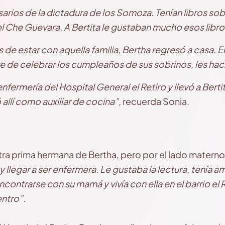
arios de la dictadura de los Somoza. Tenían libros sob
el Che Guevara. A Bertita le gustaban mucho esos libro
de estar con aquella familia, Bertha regresó a casa. Er
bre de celebrar los cumpleaños de sus sobrinos, les ha
enfermería del Hospital General el
Retiro y llevó a Berti
 allí como auxiliar de cocina”,
recuerda Sonia.
otra prima hermana de Bertha, pero por el lado matern
 y llegar a ser enfermera. Le gustaba la lectura, tení
encontrarse con su mamá y vivía con ella en el barrio el
ntro”.