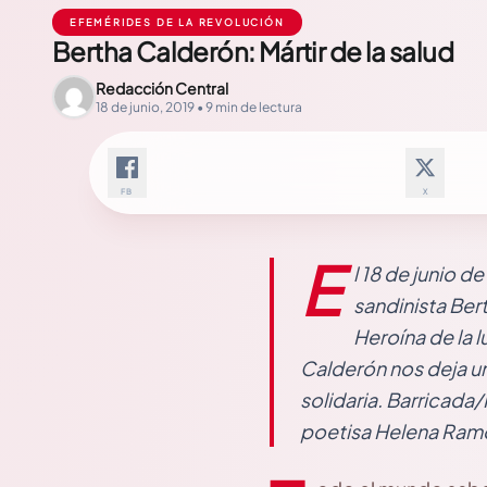
EFEMÉRIDES DE LA REVOLUCIÓN
Bertha Calderón: Mártir de la salud
Redacción Central
18 de junio, 2019 • 9 min de lectura
FB
X
E
l 18 de junio d
sandinista Ber
Heroína de la 
Calderón nos deja u
solidaria. Barricada/
poetisa Helena Ram