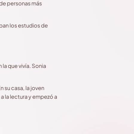
s de personas más
aban los estudios de
la que vivía. Sonia
n su casa, la joven
a la lectura y empezó a