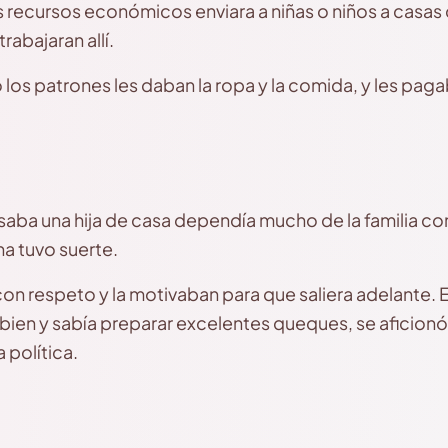
 recursos económicos enviara a niñas o niños a casa
abajaran allí.
o los patrones les daban la ropa y la comida, y les pag
saba una hija de casa dependía mucho de la familia con 
a tuvo suerte.
con respeto y la motivaban para que saliera adelante. E
bien y sabía preparar excelentes queques, se aficionó 
 política.
s