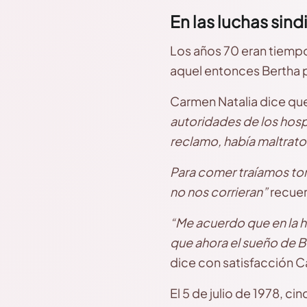
En las luchas sind
Los años 70 eran tiempo
aquel entonces Bertha p
Carmen Natalia dice que 
autoridades de los hosp
reclamo, había maltrato
Para comer traíamos tor
no nos corrieran”
recuer
“Me acuerdo que en la h
que ahora el sueño de 
dice con satisfacción C
El 5 de julio de 1978, c