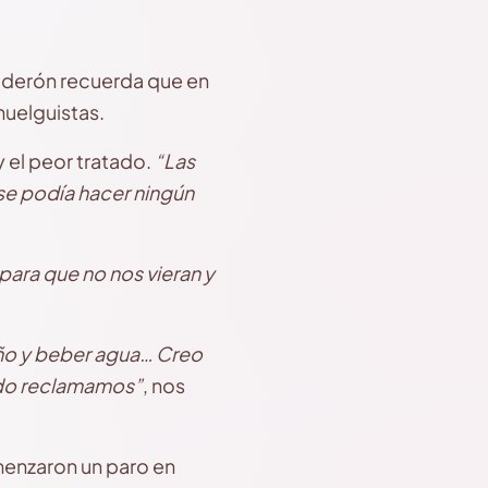
alderón recuerda que en
huelguistas.
y el peor tratado.
“Las
 se podía hacer ningún
para que no nos vieran y
baño y beber agua… Creo
ndo reclamamos”
, nos
omenzaron un paro en