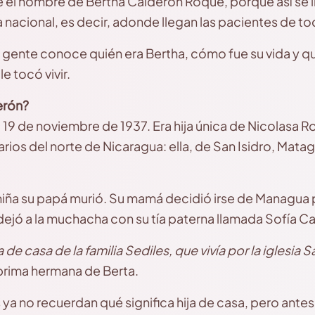
el nombre de Bertha Calderón Roque, porque así se ll
a nacional, es decir, adonde llegan las pacientes de t
gente conoce quién era Bertha, cómo fue su vida y q
 tocó vivir.
erón?
 19 de noviembre de 1937. Era hija única de Nicolasa R
ios del norte de Nicaragua: ella, de San Isidro, Mataga
iña su papá murió. Su mamá decidió irse de Managua 
jó a la muchacha con su tía paterna llamada Sofía C
 de casa de la familia Sediles, que vivía por la iglesia 
prima hermana de Berta.
a no recuerdan qué significa hija de casa, pero ante