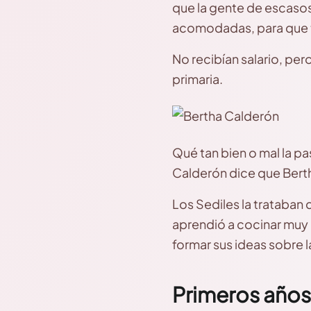
que la gente de escasos
acomodadas, para que tr
No recibían salario, per
primaria.
Qué tan bien o mal la pa
Calderón dice que Berth
Los Sediles la trataban 
aprendió a cocinar muy 
formar sus ideas sobre la
Primeros año