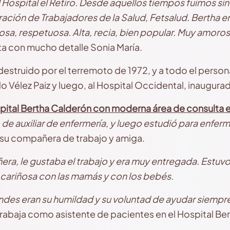
 Hospital el Retiro. Desde aquellos tiempos fuimos sin
ación de Trabajadores de la Salud, Fetsalud. Bertha e
sa, respetuosa. Alta, recia, bien popular. Muy amorosa
ta con mucho detalle Sonia María.
e destruido por el terremoto de 1972, y a todo el person
o Vélez Paiz y luego, al Hospital Occidental, inaugura
pital Bertha Calderón con moderna área de consulta 
o de auxiliar de enfermería, y luego estudió para enferm
e su compañera de trabajo y amiga.
a, le gustaba el trabajo y era muy entregada. Estuv
 cariñosa con las mamás y con los bebés.
des eran su humildad y su voluntad de ayudar siempre 
abaja como asistente de pacientes en el Hospital Be