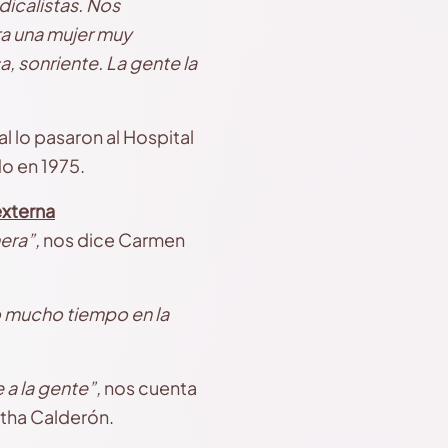
dicalistas. Nos
ra una mujer muy
, sonriente. La gente la
al lo pasaron al Hospital
do en 1975.
externa
era”,
nos dice Carmen
o mucho tiempo en la
a la gente”,
nos cuenta
rtha Calderón.