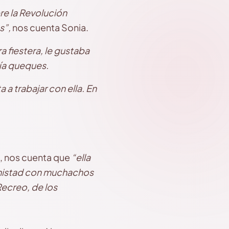
re la Revolución
s”,
nos cuenta Sonia.
a fiestera, le gustaba
cía queques.
ta a trabajar con ella. En
o, nos cuenta que
“ella
a amistad con muchachos
 Recreo, de los