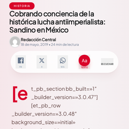
HISTORIA
Cobrando conciencia de la
histórica lucha antiimperialista:
Sandino en México
Redacción Central
18 de mayo, 2019 • 24 min de lectura
ESCUCHAR
FB
X
WA
TEXTO
[e
t_pb_section bb_built=»1″
_builder_version=»3.0.47″]
[et_pb_row
_builder_version=»3.0.48″
background_size=»initial»