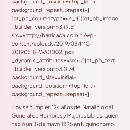
background_position=»top_left»
background_repeat=»repeat»]
[et_pb_column type=»4_4″][et_pb_image
_builder_version=»3.19.5″
src=»http://barricada.com.ni/wp-
content/uploads/2019/05/IMG-
20190518-WA0002.jpg»
_dynamic_attributes=»src» /][et_pb_text
_builder_version=»3.0.74″
background_size=»initial»
background_position=»top_left»
background_repeat=»repeat»]
Hoy se cumplen 124 años del Natalicio del
General de Hombres y Mujeres Libres, quien
nació un 18 de mayo 1895 en Niquinohomo.