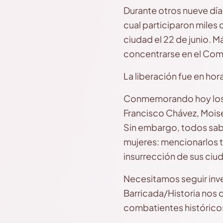
Durante otros nueve días
cual participaron miles d
ciudad el 22 de junio. M
concentrarse en el Coma
La liberación fue en hora
Conmemorando hoy los 4
Francisco Chávez, Mois
Sin embargo, todos sabe
mujeres: mencionarlos t
insurrección de sus ciu
Necesitamos seguir inve
Barricada/Historia nos 
combatientes histórico