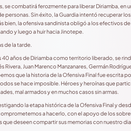
, se combatirá ferozmente para liberar Diriamba, en un
e personas. Sin éxito, la Guardia intentó recuperar los 
ás bien, la ofensiva sandinista obligó a los efectivos d
ndo y luego a huir hacia Jinotepe.
s de la tarde.
0 años de Diriamba como territorio liberado, se rin
és Rivera, Juan Marenco Manzanares, Germán Rodríguez
mos que la historia de la Ofensiva Final fue escrita p
odos se hace imposible. Héroes y heroínas que partic
dades, mal armados y en muchos casos sin armas.
stigando la etapa histórica de la Ofensiva Final y des
comprometemos a hacerlo, con el apoyo de los sobrevi
s que deseen compartir sus memorias con nuestro dia