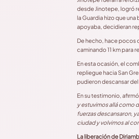
desde Jinotepe, logró re
la Guardia hizo que una
apoyaba, decidieran re
De hecho, hace pocos dí
caminando 11 km para rev
En esta ocasión, el comb
repliegue hacia San Greg
pudieron descansar del
En su testimonio, afirm
y estuvimos allá como d
fuerzas descansaron, ya
ciudad y volvimos al co
La l
iberación de Diriam