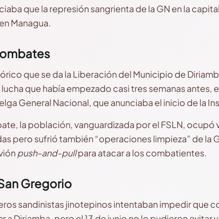
aba que la represión sangrienta de la GN en la capital
 en Managua.
 combates
órico que se da la Liberación del Municipio de Diriamba
 lucha que había empezado casi tres semanas antes, el
lga General Nacional, que anunciaba el inicio de la Ins
ate, la población, vanguardizada por el FSLN, ocupó va
das pero sufrió también “operaciones limpieza” de la 
avión
push-and-pull
para atacar a los combatientes.
a San Gregorio
lleros sandinistas jinotepinos intentaban impedir que 
ar a Diriamba, pero el 13 de junio no lo pudieron evitar