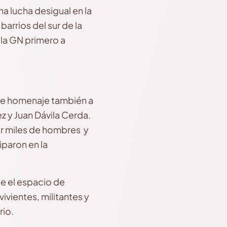
a lucha desigual en la
barrios del sur de la
e la GN primero a
de homenaje también a
 y Juan Dávila Cerda.
or miles de hombres y
iparon en la
de el espacio de
vientes, militantes y
rio.