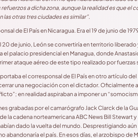
refuerzos a dicha zona, aunque la realidad es que el co
n las otras tres ciudades es similar”.
onsal de El País en Nicaragua. Era el 19 de junio de 197
0 de junio, León se convertiría en territorio liberado y
a el palacio presidencial en Managua, donde Anastas
primer ataque aéreo de este tipo realizado por fuerzas 
ortaba el corresponsal de El País en otro artículo del
 cerrar una negociación con el dictador. Oficialmente
nflicto”; en realidad aspiraban a imponer un “somocis
es grabadas por el camarógrafo Jack Clarck de la Gu
a de la cadena norteamericana ABC News Bill Stewart y
habían dado la vuelta del mundo. Desprestigiando aún 
o abandonaría el país. En esos días, el arzobispo d