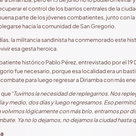
cuperar el control de los barrios centrales de la ciud
 buena parte de los jóvenes combatientes, junto con la
plegarse hacia la comunidad de San Gregorio.
as, la militancia sandinista ha conmemorado este hist
ivir esa gesta heroica.
atiente histórico Pablo Pérez, entrevistado por el 19 
orio fue necesario, porque esa localidad era un bastió
 combate para luego regresar a Diriamba con más ene
ó que
“Tuvimos la necesidad de replegarnos. Nos reple
ía y medio, dos días y luego regresamos. Eso permiti
 volvimos lógicamente con más brío, entramos por dis
mbate. Ya no lo dejamos, no dejamos la ciudad hasta q
ba