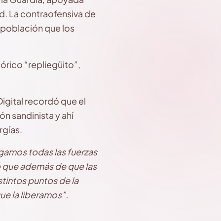
ad. La contraofensiva de
 población que los
órico “repliegüito”,
Digital recordó que el
n sandinista y ahí
rgías.
gamos todas las fuerzas
ó que además de que las
tintos puntos de la
ue la liberamos”.