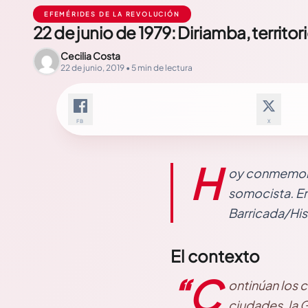
EFEMÉRIDES DE LA REVOLUCIÓN
22 de junio de 1979: Diriamba, territor
Cecilia Costa
22 de junio, 2019 • 5 min de lectura
FB
X
H
oy conmemoram
somocista. Era
Barricada/His
El contexto
“C
ontinúan los 
ciudades, la 