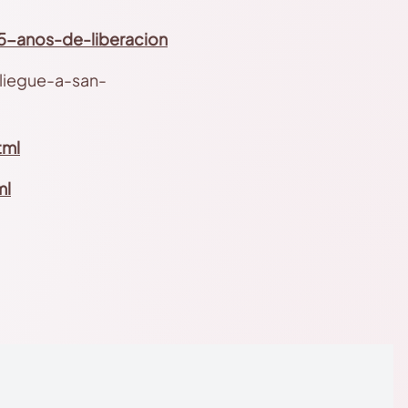
35-anos-de-liberacion
liegue-a-san-
tml
ml