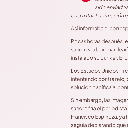
sido enviados 
casi total. La situación e
Así informaba el corresp
Pocas horas después, el 2
sandinista bombardearí
instalado su bunker. El 
Los Estados Unidos – rep
intentando contra reloj
solución pacífica al co
Sin embargo, las imágen
sangre fría el periodist
Francisco Espinoza, ya 
seguía declarando que n