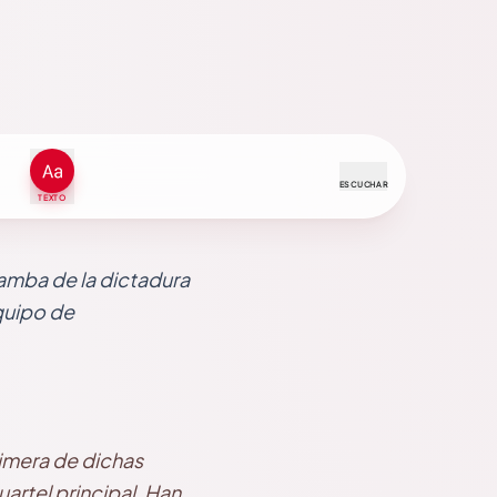
ESCUCHAR
TEXTO
amba de la dictadura
Equipo de
rimera de dichas
artel principal. Han