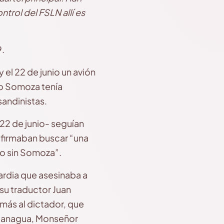
ntrol del FSLN allí es
9.
 el 22 de junio un avión
io Somoza tenía
sandinistas.
 22 de junio- seguían
 afirmaban buscar “una
mo sin Somoza”.
ardia que asesinaba a
 su traductor Juan
más al dictador, que
e Managua, Monseñor