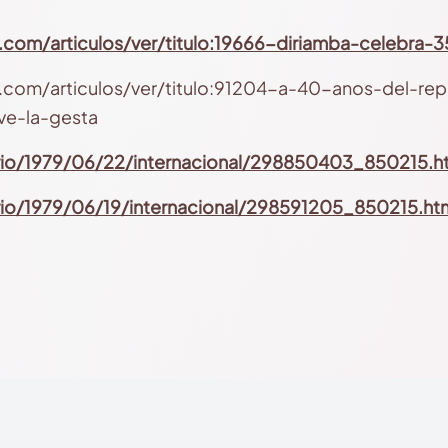
l.com/articulos/ver/titulo:19666-diriamba-celebra-
l.com/articulos/ver/titulo:91204-a-40-anos-del-rep
ve-la-gesta
ario/1979/06/22/internacional/298850403_850215.h
ario/1979/06/19/internacional/298591205_850215.ht