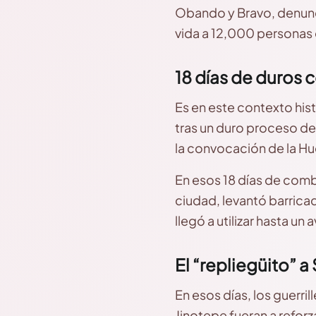
Obando y Bravo, denunci
vida a 12,000 personas
18 días de duros
Es en este contexto hist
tras un duro proceso de
la convocación de la Hue
En esos 18 días de comb
ciudad, levantó barrica
llegó a utilizar hasta un 
El “repliegüito” 
En esos días, los guerri
Jinotepe fueran a reforz