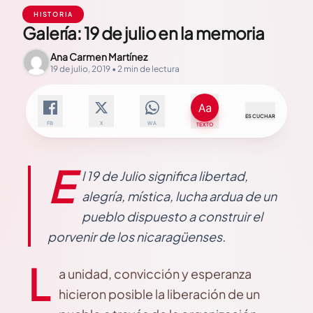
HISTORIA
Galería: 19 de julio en la memoria
Ana Carmen Martínez
19 de julio, 2019 • 2 min de lectura
ESCUCHAR
FB
X
WA
TEXTO
E
l 19 de Julio significa libertad,
alegría, mística, lucha ardua de un
pueblo dispuesto a construir el
porvenir de los nicaragüenses.
L
a unidad, convicción y esperanza
hicieron posible la liberación de un