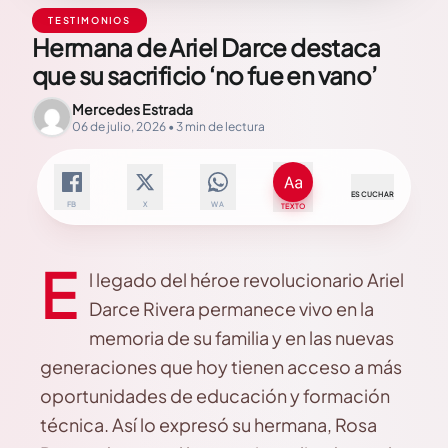
TESTIMONIOS
Hermana de Ariel Darce destaca
que su sacrificio ‘no fue en vano’
Mercedes Estrada
06 de julio, 2026 • 3 min de lectura
ESCUCHAR
FB
X
WA
TEXTO
E
l legado del héroe revolucionario Ariel
Darce Rivera permanece vivo en la
memoria de su familia y en las nuevas
generaciones que hoy tienen acceso a más
oportunidades de educación y formación
técnica. Así lo expresó su hermana, Rosa