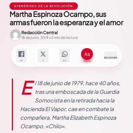
EFEMÉRIDES DE LA REVOLUCIÓN
Martha Espinoza Ocampo, sus
armas fueron la esperanza y el amor
Redacción Central
18 de junio, 2019 • 2 min de lectura
ESCUCHAR
FB
X
WA
TEXTO
E
l 18 de junio de 1979, hace 40 años,
tras una emboscada de la Guardia
Somocista en la retirada hacia la
Hacienda El Vapor, cae en combate la
compañera, Martha Elizabeth Espinoza
Ocampo, «Chilo».