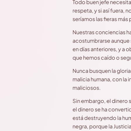
Todo buen jefe necesita
respeta, y si así fuera, 
seríamos las fieras más 
Nuestras conciencias ha
acostumbrarse aunque se
en días anteriores, y a o
que hemos caído o segui
Nunca busquen la gloria 
malicia humana, con la 
maliciosos.
Sin embargo, el dinero se
el dinero se ha convert
está destruyendo la hum
negra, porque la Justici