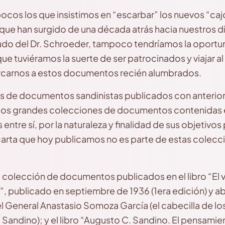
os los que insistimos en “escarbar” los nuevos “caj
ue han surgido de una década atrás hacia nuestros día
do del Dr. Schroeder, tampoco tendríamos la oportu
e tuviéramos la suerte de ser patrocinados y viajar a
rcarnos a estos documentos recién alumbrados.
nes de documentos sandinistas publicados con anterio
dos grandes colecciones de documentos contenidas e
ntre sí, por la naturaleza y finalidad de sus objetivos 
rta que hoy publicamos no es parte de estas coleccion
 la colección de documentos publicados en el libro “El
”, publicado en septiembre de 1936 (1era edición) y abr
del General Anastasio Somoza García (el cabecilla de lo
 Sandino); y el libro “Augusto C. Sandino. El pensamie