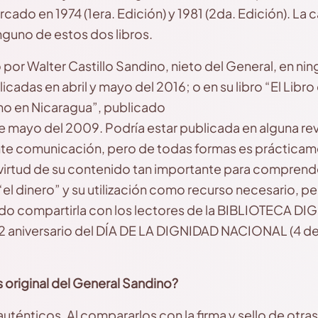
rcado en 1974 (1era. Edición) y 1981 (2da. Edición). La 
nguno de estos dos libros.
or Walter Castillo Sandino, nieto del General, en nin
icadas en abril y mayo del 2016; o en su libro “El Libro
o en Nicaragua”, publicado
de mayo del 2009. Podría estar publicada en alguna rev
sente comunicación, pero de todas formas es práctic
 virtud de su contenido tan importante para comprend
el dinero” y su utilización como recurso necesario, pe
ido compartirla con los lectores de la BIBLIOTECA DIGI
92 aniversario del DÍA DE LA DIGNIDAD NACIONAL (4 
riginal del General Sandino?
n auténticos. Al compararlos con la firma y sello de ot