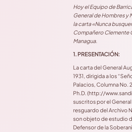
Hoy el Equipo de Barrica
General de Hombres y Mu
la carta «Nunca busquen 
Compañero Clemente
Managua.
1. PRESENTACIÓN:
La carta del General Au
1931, dirigida a los “S
Palacios, Columna No. 2
Ph.D. (http://www.san
suscritos por el Genera
resguardo del Archivo N
son objeto de estudio de
Defensor de la Soberaní