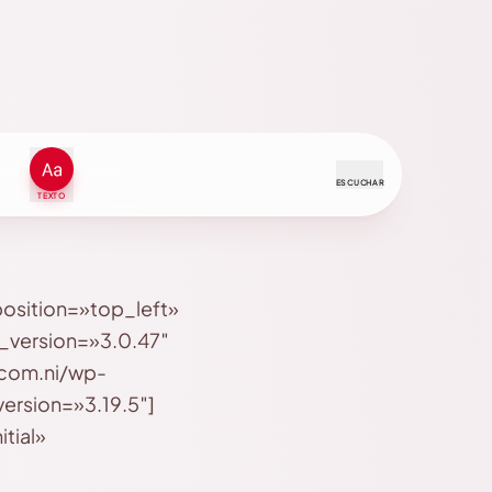
ESCUCHAR
TEXTO
osition=»top_left»
_version=»3.0.47″
.com.ni/wp-
ersion=»3.19.5″]
tial»