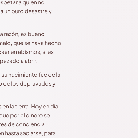
espetar a quien no
ría un puro desastre y
a razón, es bueno
 malo, que se haya hecho
caer en abismos, si es
pezado a abrir.
y su nacimiento fue de la
io de los depravados y
en la tierra. Hoy en día,
que por el dinero se
bres de conciencia
en hasta saciarse, para