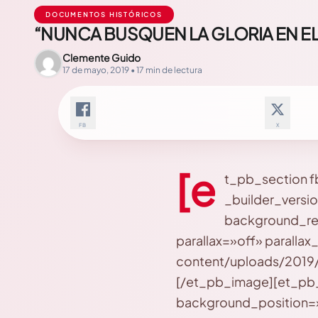
DOCUMENTOS HISTÓRICOS
“NUNCA BUSQUEN LA GLORIA EN EL
Clemente Guido
17 de mayo, 2019 • 17 min de lectura
FB
X
[e
t_pb_section f
_builder_versi
background_re
parallax=»off» parall
content/uploads/2019/
[/et_pb_image][et_pb_t
background_position=