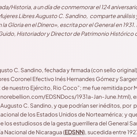
da/Historia, a un día de conmemorar el 124 aniversario
jeres Libres Augusto C. Sandino, comparte análisis 
la Gloria en el Dinero», escrita por el General en 1931.
Guido, Historiador y Director de Patrimonio Histórico d
gusto C. Sandino, fechada y firmada (con sello origina
eñores Coronel Efectivo Inés Hernandes Gómez y Sarge
 de nuestro Ejército, Rio Coco”; me fue remitida por 
dinorebellion.com/EDSNDocs/1931a-Jan-June.html), 
l Augusto C. Sandino, y que podrían ser inéditos, por
acional de los Estados Unidos de Norteamérica; y que 
 los estudiosos de la gesta guerrillera del General Sa
a Nacional de Nicaragua (
EDSNN
), sucedida entre 19