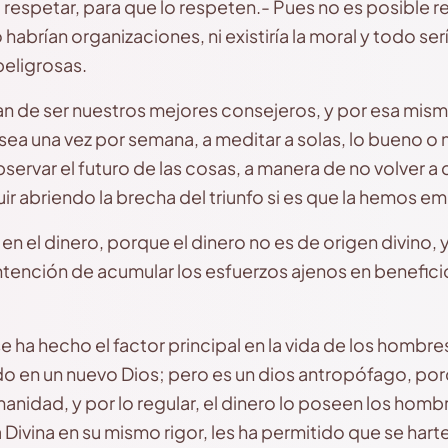
 respetar, para que lo respeten.- Pues no es posible r
no habrían organizaciones, ni existiría la moral y todo se
peligrosas.
n de ser nuestros mejores consejeros, y por esa mism
a una vez por semana, a meditar a solas, lo bueno o
bservar el futuro de las cosas, a manera de no volver a 
r abriendo la brecha del triunfo si es que la hemos em
en el dinero, porque el dinero no es de origen divino, 
intención de acumular los esfuerzos ajenos en benefic
 ha hecho el factor principal en la vida de los hombres 
ido en un nuevo Dios; pero es un dios antropófago, por
anidad, y por lo regular, el dinero lo poseen los hom
a Divina en su mismo rigor, les ha permitido que se hart