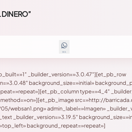
 DINERO”
WA
b_built=»1″ _builder_version=»3.0.47″][et_pb_row
on=»3.0.48″ background_size=»initial» background_p
peat=»repeat»][et_pb_column type=»4_4″ _builder
ax_method=»on»][et_pb_image src=»http://barricada
05/websan1.png» admin_label=»Imagen» _builder_v
ext _builder_version=»3.19.5″ background_size=»ini
»top_left» background_repeat=»repeat»]