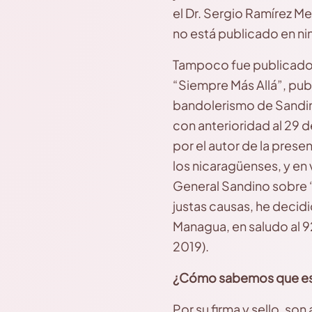
el Dr. Sergio Ramírez Me
no está publicado en ni
Tampoco fue publicado p
“Siempre Más Allá”, publ
bandolerismo de Sandin
con anterioridad al 29 
por el autor de la pre
los nicaragüenses, y en
General Sandino sobre “
justas causas, he decid
Managua, en saludo al 
2019).
¿Cómo sabemos que es o
Por su firma y sello, so