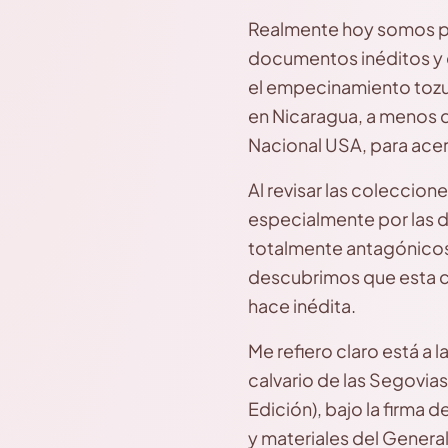
Realmente hoy somos poc
documentos inéditos y q
el empecinamiento tozu
en Nicaragua, a menos qu
Nacional USA, para ace
Al revisar las coleccio
especialmente por las 
totalmente antagónicos e
descubrimos que esta ca
hace inédita.
Me refiero claro está a
calvario de las Segovias
Edición), bajo la firma 
y materiales del General