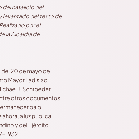
 del natalicio del
y levantado del texto de
 Realizado por el
e la Alcaldía de
l) del 20 de mayo de
nto Mayor Ladislao
Michael J. Schroeder
entre otros documentos
 permanecer bajo
ahora, a luz pública,
ndino y del Ejército
27-1932.