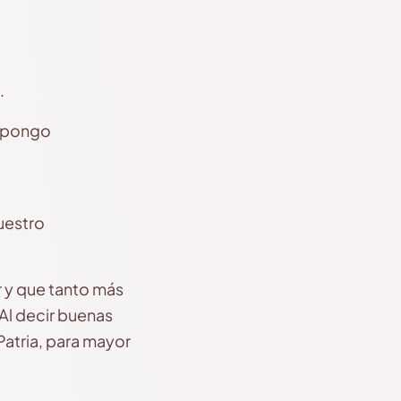
.
supongo
u
uestro
 y que tanto más
Al decir buenas
Patria, para mayor