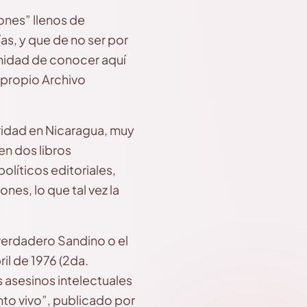
ones” llenos de
s, y que de no ser por
nidad de conocer aquí
l propio Archivo
ridad en Nicaragua, muy
n dos libros
políticos editoriales,
es, lo que tal vez la
 verdadero Sandino o el
il de 1976 (2da.
s asesinos intelectuales
nto vivo”, publicado por