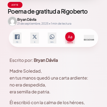
ARTE
Poema de gratitud a Rigoberto
Bryan Dávila
21 de septiembre, 2025 • 1 min de lectura
ESCUCHAR
FB
X
WA
TEXTO
Escrito por:
Bryan Dávila
Madre Soledad,
en tus manos quedó una carta ardiente:
no era despedida,
era semilla de patria.
Él escribió con la calma de los héroes,