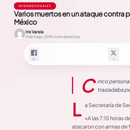
INTERNACIONALES
Varios muertos en un ataque contra p
México
Iris Varela
11 de mayo, 2019 • 1 min de lectura
FB
X
C
inco personas
trasladaba pe
L
a Secretaría de S
«A las 7:15 horas 
atacaron con armas de f