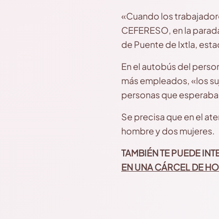
«Cuando los trabajadore
CEFERESO, en la parada
de Puente de Ixtla, esta
En el autobús del person
más empleados, «los suj
personas que esperaban
Se precisa que en el at
hombre y dos mujeres.
TAMBIÉN TE PUEDE INT
EN UNA CÁRCEL DE 