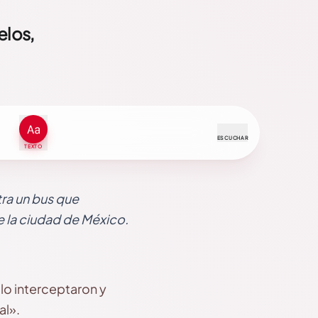
elos,
ESCUCHAR
TEXTO
tra un bus que
e la ciudad de México.
lo interceptaron y
al».