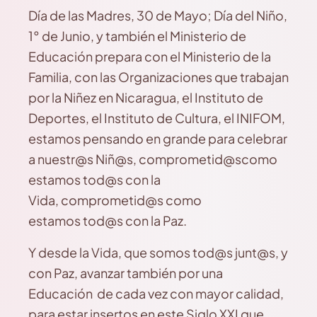
Día de las Madres, 30 de Mayo; Día del Niño,
1° de Junio, y también el Ministerio de
Educación prepara con el Ministerio de la
Familia, con las Organizaciones que trabajan
por la Niñez en Nicaragua, el Instituto de
Deportes, el Instituto de Cultura, el INIFOM,
estamos pensando en grande para celebrar
a nuestr@s Niñ@s, comprometid@scomo
estamos tod@s con la
Vida, comprometid@s como
estamos tod@s con la Paz.
Y desde la Vida, que somos tod@s junt@s, y
con Paz, avanzar también por una
Educación de cada vez con mayor calidad,
para estar insertos en este Siglo XXI que