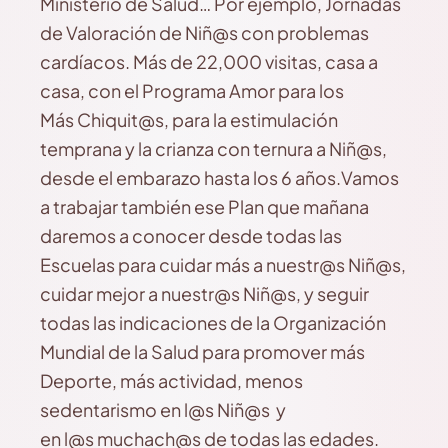
Ministerio de Salud… Por ejemplo, Jornadas
de Valoración de Niñ@s con problemas
cardíacos. Más de 22,000 visitas, casa a
casa, con el Programa Amor para los
Más Chiquit@s, para la estimulación
temprana y la crianza con ternura a Niñ@s,
desde el embarazo hasta los 6 años.Vamos
a trabajar también ese Plan que mañana
daremos a conocer desde todas las
Escuelas para cuidar más a nuestr@s Niñ@s,
cuidar mejor a nuestr@s Niñ@s, y seguir
todas las indicaciones de la Organización
Mundial de la Salud para promover más
Deporte, más actividad, menos
sedentarismo en l@s Niñ@s y
en l@s muchach@s de todas las edades.