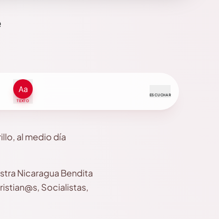
e
ESCUCHAR
TEXTO
lo, al medio día
stra Nicaragua Bendita
istian@s, Socialistas,