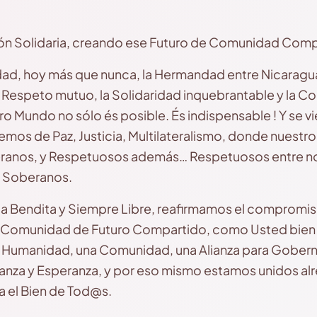
ón Solidaria, creando ese Futuro de Comunidad Comp
d, hoy más que nunca, la Hermandad entre Nicaragua 
 Respeto mutuo, la Solidaridad inquebrantable y la C
 Mundo no sólo és posible. És indispensable ! Y se v
os de Paz, Justicia, Multilateralismo, donde nuestro
eranos, y Respetuosos además… Respetuosos entre n
 Soberanos.
a Bendita y Siempre Libre, reafirmamos el compromiso
 Comunidad de Futuro Compartido, como Usted bien 
 Humanidad, una Comunidad, una Alianza para Gobern
ianza y Esperanza, y por eso mismo estamos unidos al
a el Bien de Tod@s.