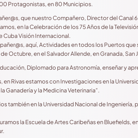
0 Protagonistas, en 80 Municipios.
r@s, que nuestro Compañero, Director del Canal 6, 
mos, en la Celebración de los 75 Años de la Televisió
e Cuba Visión Internacional.
er@s, aquí, Actividades en todos los Puertos que se 
5 de Octubre, en el Salvador Allende, en Granada, San J
 Educación, Diplomado para Astronomía, enseñar y ap
, en Rivas estamos con Investigaciones en la Universi
 la Ganadería y la Medicina Veterinaria”.
s también en la Universidad Nacional de Ingeniería, p
ramos la Escuela de Artes Caribeñas en Bluefields, en
r.