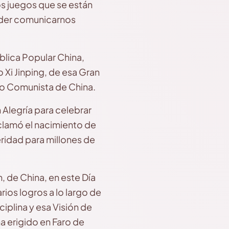
s juegos que se están
poder comunicarnos
blica Popular China,
 Xi Jinping, de esa Gran
do Comunista de China.
Alegría para celebrar
clamó el nacimiento de
eridad para millones de
 de China, en este Día
os logros a lo largo de
iplina y esa Visión de
a erigido en Faro de