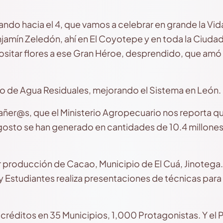
do hacia el 4, que vamos a celebrar en grande la Vi
njamín Zeledón, ahí en El Coyotepe y en toda la Ciuda
ositar flores a ese Gran Héroe, desprendido, que amó a
 de Agua Residuales, mejorando el Sistema en León.
r@s, que el Ministerio Agropecuario nos reporta q
gosto se han generado en cantidades de 10.4 millones
roducción de Cacao, Municipio de El Cuá, Jinotega. 
Estudiantes realiza presentaciones de técnicas para e
créditos en 35 Municipios, 1,000 Protagonistas. Y e