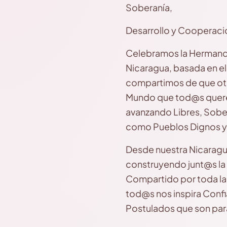
Soberanía,
Desarrollo y Cooperaci
Celebramos la Hermanda
Nicaragua, basada en el
compartimos de que otro
Mundo que tod@s querem
avanzando Libres, Sob
como Pueblos Dignos y
Desde nuestra Nicaragu
construyendo junt@s la
Compartido por toda la
tod@s nos inspira Conf
Postulados que son par