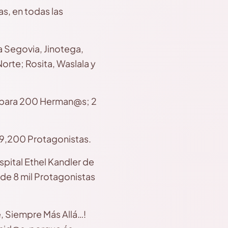
, en todas las
a Segovia, Jinotega,
rte; Rosita, Waslala y
, para 200 Herman@s; 2
a 9,200 Protagonistas.
ital Ethel Kandler de
de 8 mil Protagonistas
 Siempre Más Allá…!