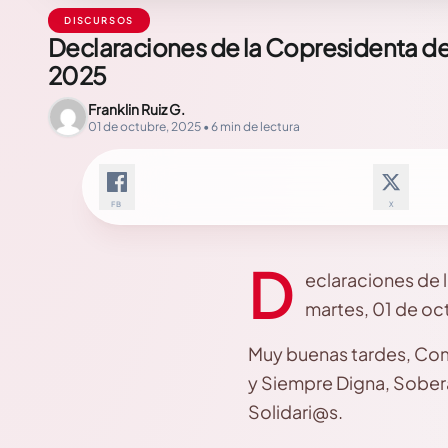
DISCURSOS
Declaraciones de la Copresidenta de 
2025
Franklin Ruiz G.
01 de octubre, 2025 • 6 min de lectura
FB
X
D
eclaraciones de 
martes, 01 de oc
Muy buenas tardes, Com
y Siempre Digna, Sobera
Solidari@s.