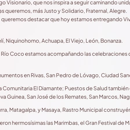
go Visionario, que nos inspira a seguir caminando uni
queremos, más Justo y Solidario, Fraternal, Alegre.
queremos destacar que hoy estamos entregando Viv
elí, Niquinohomo, Achuapa, El Viejo, León, Bonanza.
l Río Coco estamos acompañando las celebraciones d
umentos en Rivas, San Pedro de Lóvago, Ciudad Sand
 Comunitaria El Diamante; Puestos de Salud también 
eva Guinea, San José de los Remates, San Marcos, Naga
rra, Matagalpa, y Masaya, Rastro Municipal construy
ieron hermosísimas las Marimbas, el Gran Festival de 