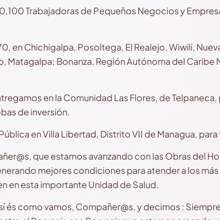
0,100 Trabajadoras de Pequeños Negocios y Empresas
0, en Chichigalpa, Posoltega, El Realejo, Wiwilí, Nuev
o, Matagalpa; Bonanza, Región Autónoma del Caribe No
entregamos en la Comunidad Las Flores, de Telpaneca
bas de inversión.
ública en Villa Libertad, Distrito VII de Managua, par
r@s, que estamos avanzando con las Obras del Hosp
enerando mejores condiciones para atender a los más 
en en esta importante Unidad de Salud.
sí és como vamos, Compañer@s, y decimos : Siempre,