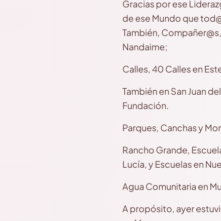
Gracias por ese Lideraz
de ese Mundo que tod@s 
También, Compañer@s, 
Nandaime;
Calles, 40 Calles en Est
También en San Juan de
Fundación.
Parques, Canchas y Mon
Rancho Grande, Escuela
Lucía, y Escuelas en Nu
Agua Comunitaria en Mu
A propósito, ayer estuv