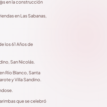
d@s en la construcción
iendas en Las Sabanas,
e los 61 Años de
ino, San Nicolás.
en Río Blanco, Santa
rote y Villa Sandino.
éndose.
Marimbas que se celebró