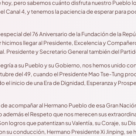
 hoy, pero sabemos cuánto disfruta nuestro Pueblo lo
del Canal 4, y tenemos la paciencia de esperar para 
especial del 76 Aniversario de la Fundación de la Repú
 hicimos llegar al Presidente, Excelencia y Compañero
l. Presidente y Secretario General también del Parti
gría a su Pueblo y su Gobierno, nos hemos unido con 
ctubre del 49, cuando el Presidente Mao Tse-Tung pro
o el inicio de una Era de Dignidad, Esperanza y Prosp
de acompañar al Hermano Pueblo de esa Gran Nación,
 además el Respeto que nos merecen sus extraordinari
n logros que patentizan su Valentía, su Coraje, su Disc
con su conducción, Hermano Presidente Xi Jinping, se h