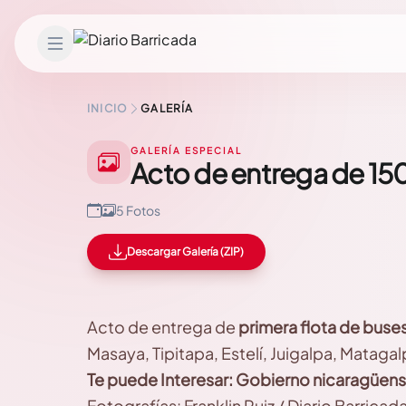
Saltar al contenido
INICIO
GALERÍA
GALERÍA ESPECIAL
Acto de entrega de 150
5 Fotos
Descargar Galería (ZIP)
Acto de entrega de
primera flota de buse
Masaya, Tipitapa, Estelí, Juigalpa, Matagal
Te puede Interesar:
Gobierno nicaragüense
Fotografías: Franklin Ruiz / Diario Barricad