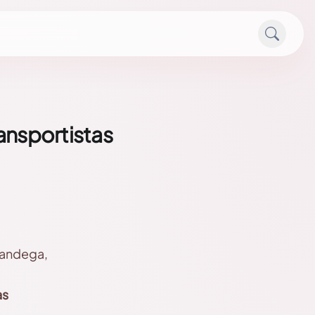
ansportistas
nandega,
as