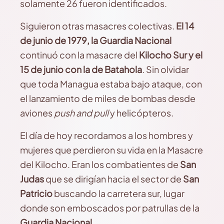
solamente 26 fueron identificados.
Siguieron otras masacres colectivas.
El 14
de junio de 1979, la Guardia Nacional
continuó con la masacre del
Kilocho Sur y el
15 de junio con la de Batahola
. Sin olvidar
que toda Managua estaba bajo ataque, con
el lanzamiento de miles de bombas desde
aviones
push and pull
y helicópteros.
El día de hoy recordamos a los hombres y
mujeres que perdieron su vida en la Masacre
del Kilocho. Eran los combatientes de
San
Judas
que se dirigían hacia el sector de
San
Patricio
buscando la carretera sur, lugar
donde son emboscados por patrullas de la
Guardia Nacional.