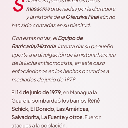
S
abemos que las historias de las
masacres
ordenadas por la dictadura
y la historia de la
Ofensiva Final
aún no
han sido contadas en su plenitud.
Con estas notas, el
Equipo de
Barricada/Historia
, intenta dar su pequeño
aporte a la divulgación de la historia heroica
de la lucha antisomocista, en este caso
enfocándonos en los hechos ocurridos a
mediados de junio de 1979.
El
14 de junio de 1979
, en Managua la
Guardia bombardeó los barrios
René
Schick, El Dorado, Las Américas,
Salvadorita, La Fuente y otros.
Fueron
ataques a la población.