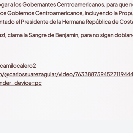
ogar a los Gobernantes Centroamericanos, para que n
de los Gobiernos Centroamericanos, incluyendo la Pro
sentado el Presidente de la Hermana República de Cost
a Paz!, clama la Sangre de Benjamín, para no sigan dobl
@camilocalero2
om/@carlossuarezaguiar/video/763388759452211944
nder_device=pc