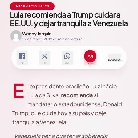
INTERNACIONALES
Lula recomienda a Trump cuidar a
EE.UU. y dejar tranquila a Venezuela
Wendy Jarquin
22 de mayo, 2019 • 2 min de lectura
ESCUCHAR
FB
X
WA
TEXTO
E
l expresidente brasileño Luiz Inácio
Lula da Silva,
recomienda
al
mandatario estadounidense, Donald
Trump, que cuide hoy a su país y deje
tranquila a Venezuela.
‘Venezuela tiene que tener soberanía,