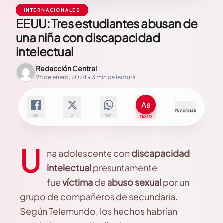
INTERNACIONALES
EEUU: Tres estudiantes abusan de
una niña con discapacidad
intelectual
Redacción Central
26 de enero, 2024 • 3 min de lectura
ESCUCHAR
FB
X
WA
TEXTO
U
na adolescente con
discapacidad
intelectual
presuntamente
fue
víctima
de
abuso sexual
por un
grupo de compañeros de secundaria.
Según Telemundo, los hechos habrían