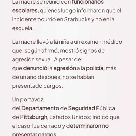
La madre se reunió con
funcionarios
escolares,
quienes luego informaron que el
incidente ocurrió en Starbucks y no en la
escuela.
La madre llevó a la niña a un examen médico
que, según afirmó, mostró signos de
agresión sexual. A pesar de
que
denunció
la
agresión
a la
policía,
más
de un año después, no se habían
presentado cargos.
Un portavoz
del
Departamento
de
Seguridad
Pública
de
Pittsburgh,
Estados Unidos; indicó que
el caso fue cerrado y d
eterminaron no
presentar cargos.