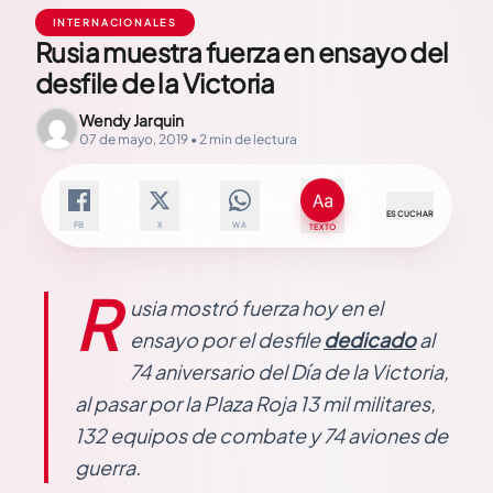
INTERNACIONALES
Rusia muestra fuerza en ensayo del
desfile de la Victoria
Wendy Jarquin
07 de mayo, 2019 • 2 min de lectura
ESCUCHAR
FB
X
WA
TEXTO
R
usia mostró fuerza hoy en el
ensayo por el desfile
dedicado
al
74 aniversario del Día de la Victoria,
al pasar por la Plaza Roja 13 mil militares,
132 equipos de combate y 74 aviones de
guerra.