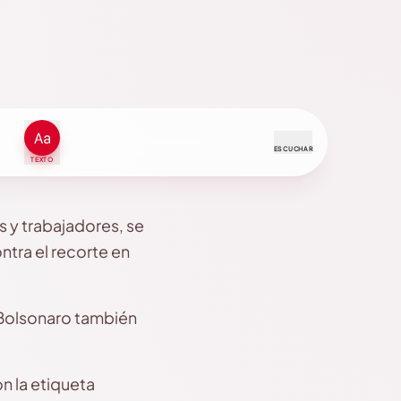
ESCUCHAR
TEXTO
s y trabajadores, se
ntra el recorte en
 Bolsonaro también
n la etiqueta