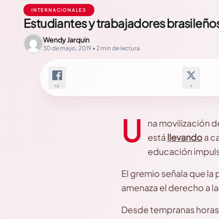
INTERNACIONALES
Estudiantes y trabajadores brasileños
Wendy Jarquin
30 de mayo, 2019 • 2 min de lectura
FB
X
U
na movilización d
está
llevando
a ca
educación impuls
El gremio señala que la
amenaza el derecho a la 
Desde tempranas horas me