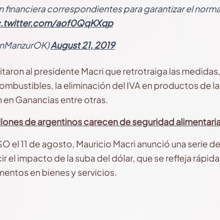
financiera correspondientes para garantizar el norma
c.twitter.com/aof0QqKXqp
anManzurOK)
August 21, 2019
aron al presidente Macri que retrotraiga las medidas,
mbustibles, la eliminación del IVA en productos de la 
 en Ganancias entre otras.
llones de argentinos carecen de seguridad alimentari
ASO el 11 de agosto, Mauricio Macri anunció una serie 
r el impacto de la suba del dólar, que se refleja rápida
entos en bienes y servicios.