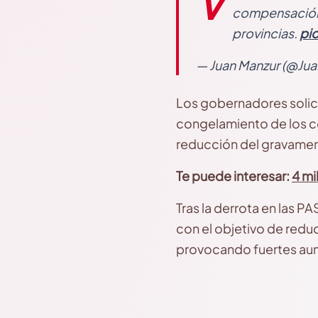
V
compensación 
provincias.
pi
— Juan Manzur (@Ju
Los gobernadores solicit
congelamiento de los co
reducción del gravamen
Te puede interesar:
4 mi
Tras la derrota en las P
con el objetivo de reduci
provocando fuertes aum