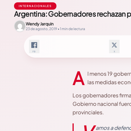
INTERNACIONALES
Argentina: Gobernadores rechazan p
Wendy Jarquin
23 de agosto, 2019 • 1 min de lectura
FB
X
A
l menos 19 gober
las medidas econ
Los gobernadores firmar
Gobierno nacional fueron
provinciales.
amos a defend