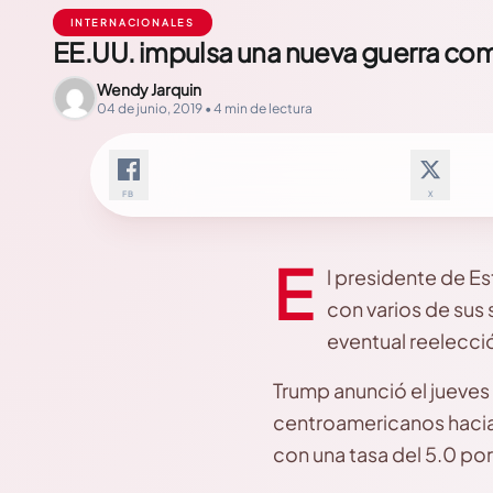
INTERNACIONALES
EE.UU. impulsa una nueva guerra com
Wendy Jarquin
04 de junio, 2019 • 4 min de lectura
FB
X
E
l presidente de E
con varios de sus 
eventual reelecci
Trump anunció el jueves 
centroamericanos hacia 
con una tasa del 5.0 por 