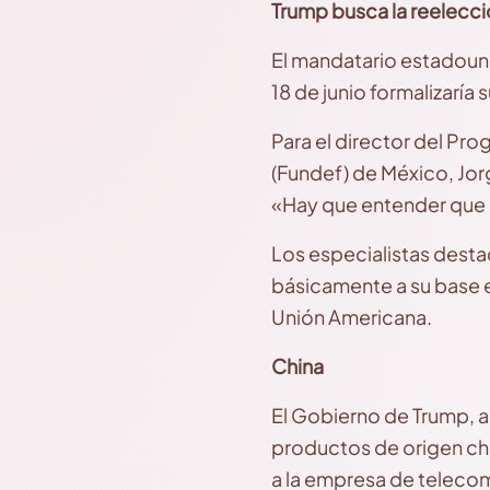
Trump busca la reelecc
El mandatario estadouni
18 de junio formalizaría
Para el director del Pr
(Fundef) de México, Jorg
«Hay que entender que 
Los especialistas dest
básicamente a su base e
Unión Americana.
China
El Gobierno de Trump, a
productos de origen chin
a la empresa de telecom