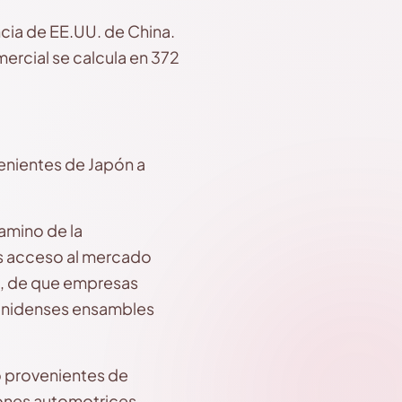
ia de EE.UU. de China.
ercial se calcula en 372
enientes de Japón a
camino de la
ás acceso al mercado
s, de que empresas
ounidenses ensambles
o provenientes de
iones automotrices