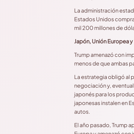
La administración esta
Estados Unidos compra m
mil 200 millones de dól
Japón, Unión Europea 
Trump amenazó con impo
menos de que ambas par
La estrategia obligó al 
negociación y, eventua
japonés para los produ
japonesas instalen en 
autos.
El año pasado, Trump ap
Europa y amenazó con i