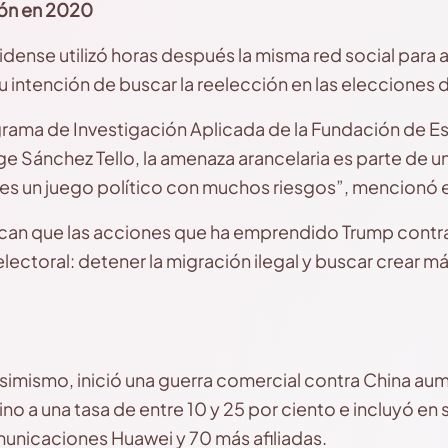
ión en 2020
dense utilizó horas después la misma red social para 
 su intención de buscar la reelección en las eleccione
ograma de Investigación Aplicada de la Fundación de E
e Sánchez Tello, la amenaza arancelaria es parte de un
es un juego político con muchos riesgos”, mencionó e
acan que las acciones que ha emprendido Trump contra
lectoral: detener la migración ilegal y buscar crear m
simismo, inició una guerra comercial contra China au
o a una tasa de entre 10 y 25 por ciento e incluyó en 
unicaciones Huawei y 70 más afiliadas.