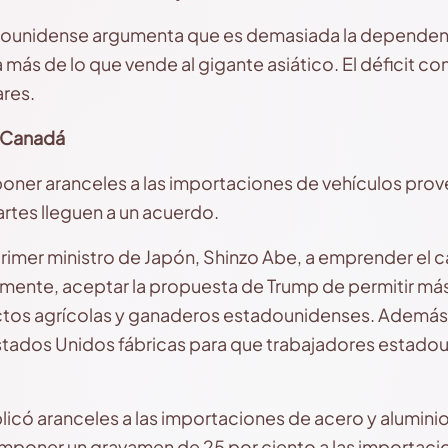
dounidense argumenta que es demasiada la dependenc
ás de lo que vende al gigante asiático. El déficit com
ares.
y Canadá
ner aranceles a las importaciones de vehículos prov
tes lleguen a un acuerdo.
primer ministro de Japón, Shinzo Abe, a emprender el 
lmente, aceptar la propuesta de Trump de permitir m
ctos agrícolas y ganaderos estadounidenses. Ademá
Estados Unidos fábricas para que trabajadores estad
licó aranceles a las importaciones de acero y alumini
mponer un gravamen de 25 por ciento a las importac