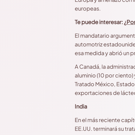
europeas.
Te puede interesar:
¿Por
El mandatario argumenta
automotriz estadounide
esa medida y abrió un 
A Canadá, la administra
aluminio (10 por ciento)
Tratado México, Estado
exportaciones de lácteo
India
En el más reciente capí
EE.UU. terminará su trat