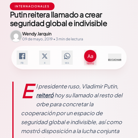
INTERNACIONALES
Putin reitera llamado a crear
seguridad global e indivisible
Wendy Jarquin
09 de mayo, 2019 • 3 min de lectura
ESCUCHAR
FB
X
WA
TEXTO
E
l presidente ruso, Vladimir Putin,
reiteró
hoy su llamado al resto del
orbe para concretar la
cooperación por un espacio de
seguridad global e indivisible, así como
mostró disposición a la lucha conjunta