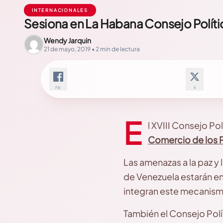
INTERNACIONALES
Sesiona en La Habana Consejo Polít
Wendy Jarquin
21 de mayo, 2019 • 2 min de lectura
FB
X
E
l XVIII Consejo Pol
Comercio de los 
Las amenazas a la paz y 
de Venezuela estarán ent
integran este mecanism
También el Consejo Pol