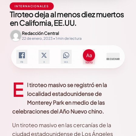
INTERNACIONALES
Tiroteo deja al menos diez muertos
en California, EE.UU.
Redacción Central
22 de enero, 2023 • 1 min de lectura
ESCUCHAR
FB
X
WA
TEXTO
E
l tiroteo masivo se registró en la
localidad estadounidense de
Monterey Park en medio de las
celebraciones del Año Nuevo chino.
Un tiroteo masivo en las cercanías de la
ciudad estadounidense de Los Ángeles