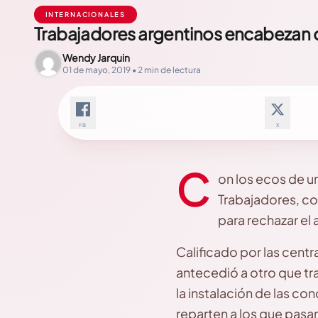
INTERNACIONALES
Trabajadores argentinos encabezan o
Wendy Jarquin
01 de mayo, 2019 • 2 min de lectura
FB
X
C
on los ecos de u
Trabajadores, con
para rechazar el
Calificado por las centr
antecedió a otro que tra
la instalación de las c
reparten a los que pasan 