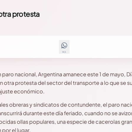
tra protesta
WA
n paro nacional, Argentina amanece este 1 de mayo, Día
 otra protesta del sector del transporte a lo que se su
 ajuste económico.
ales obreras y sindicatos de contundente, el paro naci
nscurrirá durante este día feriado, cuando no se avizor
onocidas ollas populares, una especie de cacerolas gr
por el lugar.