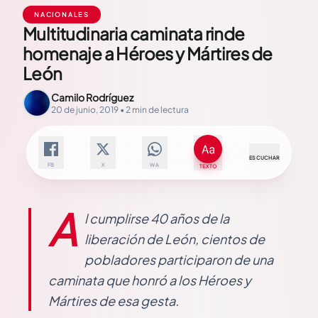
NACIONALES
Multitudinaria caminata rinde
homenaje a Héroes y Mártires de
León
Camilo Rodríguez
20 de junio, 2019 • 2 min de lectura
ESCUCHAR
FB
X
WA
TEXTO
A
l cumplirse 40 años de la
liberación de León, cientos de
pobladores participaron de una
caminata que honró a los Héroes y
Mártires de esa gesta.