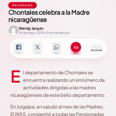
NACIONALES
Chontales celebra a la Madre
nicaragüense
Wendy Jarquin
29 de mayo, 2019 • 2 min de lectura
ESCUCHAR
FB
X
WA
TEXTO
E
l departamento de Chontales se
encuentra realizando un sinnúmero de
actividades dirigidas a las madres
nicaragüenses de este bello departamento.
En Juigalpa, en saludó al mes de las Madres,
El INSS, consientió a todas las Pensionadas